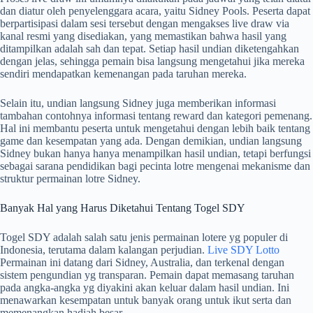
dan diatur oleh penyelenggara acara, yaitu Sidney Pools. Peserta dapat
berpartisipasi dalam sesi tersebut dengan mengakses live draw via
kanal resmi yang disediakan, yang memastikan bahwa hasil yang
ditampilkan adalah sah dan tepat. Setiap hasil undian diketengahkan
dengan jelas, sehingga pemain bisa langsung mengetahui jika mereka
sendiri mendapatkan kemenangan pada taruhan mereka.
Selain itu, undian langsung Sidney juga memberikan informasi
tambahan contohnya informasi tentang reward dan kategori pemenang.
Hal ini membantu peserta untuk mengetahui dengan lebih baik tentang
game dan kesempatan yang ada. Dengan demikian, undian langsung
Sidney bukan hanya hanya menampilkan hasil undian, tetapi berfungsi
sebagai sarana pendidikan bagi pecinta lotre mengenai mekanisme dan
struktur permainan lotre Sidney.
Banyak Hal yang Harus Diketahui Tentang Togel SDY
Togel SDY adalah salah satu jenis permainan lotere yg populer di
Indonesia, terutama dalam kalangan perjudian.
Live SDY Lotto
Permainan ini datang dari Sidney, Australia, dan terkenal dengan
sistem pengundian yg transparan. Pemain dapat memasang taruhan
pada angka-angka yg diyakini akan keluar dalam hasil undian. Ini
menawarkan kesempatan untuk banyak orang untuk ikut serta dan
memenangkan hadiah besar.