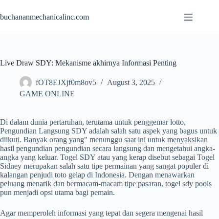
Skip
to
buchananmechanicalinc.com
content
Live Draw SDY: Mekanisme akhirnya Informasi Penting
fOT8EJXjf0m8ov5
August 3, 2025
GAME ONLINE
Di dalam dunia pertaruhan, terutama untuk penggemar lotto,
Pengundian Langsung SDY adalah salah satu aspek yang bagus untuk
diikuti. Banyak orang yang" menunggu saat ini untuk menyaksikan
hasil pengundian pengundian secara langsung dan mengetahui angka-
angka yang keluar. Togel SDY atau yang kerap disebut sebagai Togel
Sidney merupakan salah satu tipe permainan yang sangat populer di
kalangan penjudi toto gelap di Indonesia. Dengan menawarkan
peluang menarik dan bermacam-macam tipe pasaran, togel sdy pools
pun menjadi opsi utama bagi pemain.
Agar memperoleh informasi yang tepat dan segera mengenai hasil