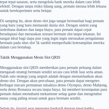
tepat tepat sasaran, serta mengelola bank mereka dalam cara lebih
efektif. Dengan tanpa risiko hilang uang, pemain merasa lebih leluasa
untuk bereksperimen serta belajar.
Di samping itu, akun demo slot juga sangat bermanfaat bagi pemain
yang baru yang baru memasuki dunia slot. Dengan sistem yang
sederhana diakses dan tanpa biaya, para pemain dapat cepat
beradaptasi dan merasakan sensasi bermain slot tanpa tekanan. Ini
sangat ideal bagi siapa pun yang ingin ingin merasakan pengalaman
bermain pada situs slot 5k sambil memperbaiki keterampilan mereka
dalam cara bertahap.
Taktik Menggunakan Mesin Slot QRIS
Menggunakan slot QRIS memberikan para pemain peluang dalam
mengasah strategi bermain sendiri secara cara lebih luas serta aman.
Salah satu strategi yang ampuh adalah dengan memanfaatkan akun
demo slot. Dengan akun percobaan, para pemain dapat mengetes
berbagai macam permainan misalnya demo Olympus, demo Mahjong,
serta demo Bonanza secara tanpa biaya. Ini memberi kesempatan para
pemain dalam memahami mekanisme setiap game dan mengetahui
mana yang paling sesuai untuk gaya bermain sendiri.
Selain itu, krusial agar mengatur bankroll dengan tepat ketika