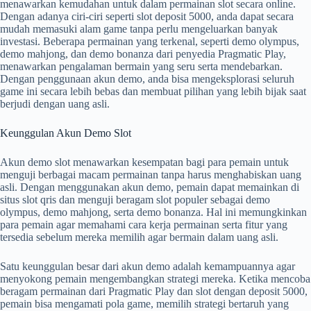
menawarkan kemudahan untuk dalam permainan slot secara online.
Dengan adanya ciri-ciri seperti slot deposit 5000, anda dapat secara
mudah memasuki alam game tanpa perlu mengeluarkan banyak
investasi. Beberapa permainan yang terkenal, seperti demo olympus,
demo mahjong, dan demo bonanza dari penyedia Pragmatic Play,
menawarkan pengalaman bermain yang seru serta mendebarkan.
Dengan penggunaan akun demo, anda bisa mengeksplorasi seluruh
game ini secara lebih bebas dan membuat pilihan yang lebih bijak saat
berjudi dengan uang asli.
Keunggulan Akun Demo Slot
Akun demo slot menawarkan kesempatan bagi para pemain untuk
menguji berbagai macam permainan tanpa harus menghabiskan uang
asli. Dengan menggunakan akun demo, pemain dapat memainkan di
situs slot qris dan menguji beragam slot populer sebagai demo
olympus, demo mahjong, serta demo bonanza. Hal ini memungkinkan
para pemain agar memahami cara kerja permainan serta fitur yang
tersedia sebelum mereka memilih agar bermain dalam uang asli.
Satu keunggulan besar dari akun demo adalah kemampuannya agar
menyokong pemain mengembangkan strategi mereka. Ketika mencoba
beragam permainan dari Pragmatic Play dan slot dengan deposit 5000,
pemain bisa mengamati pola game, memilih strategi bertaruh yang