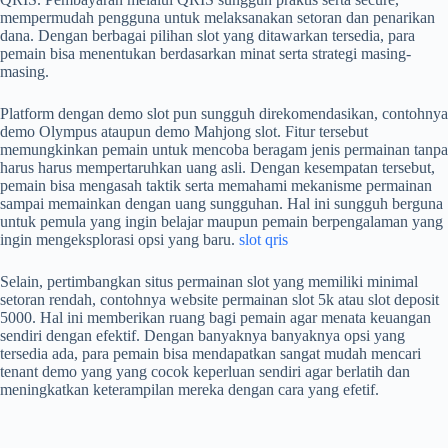
mempermudah pengguna untuk melaksanakan setoran dan penarikan
dana. Dengan berbagai pilihan slot yang ditawarkan tersedia, para
pemain bisa menentukan berdasarkan minat serta strategi masing-
masing.
Platform dengan demo slot pun sungguh direkomendasikan, contohnya
demo Olympus ataupun demo Mahjong slot. Fitur tersebut
memungkinkan pemain untuk mencoba beragam jenis permainan tanpa
harus harus mempertaruhkan uang asli. Dengan kesempatan tersebut,
pemain bisa mengasah taktik serta memahami mekanisme permainan
sampai memainkan dengan uang sungguhan. Hal ini sungguh berguna
untuk pemula yang ingin belajar maupun pemain berpengalaman yang
ingin mengeksplorasi opsi yang baru.
slot qris
Selain, pertimbangkan situs permainan slot yang memiliki minimal
setoran rendah, contohnya website permainan slot 5k atau slot deposit
5000. Hal ini memberikan ruang bagi pemain agar menata keuangan
sendiri dengan efektif. Dengan banyaknya banyaknya opsi yang
tersedia ada, para pemain bisa mendapatkan sangat mudah mencari
tenant demo yang yang cocok keperluan sendiri agar berlatih dan
meningkatkan keterampilan mereka dengan cara yang efetif.