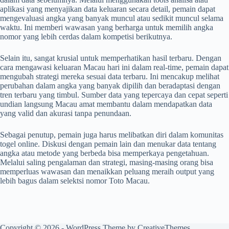
aplikasi yang menyajikan data keluaran secara detail, pemain dapat
mengevaluasi angka yang banyak muncul atau sedikit muncul selama
waktu. Ini memberi wawasan yang berharga untuk memilih angka
nomor yang lebih cerdas dalam kompetisi berikutnya.
Selain itu, sangat krusial untuk memperhatikan hasil terbaru. Dengan
cara mengawasi keluaran Macau hari ini dalam real-time, pemain dapat
mengubah strategi mereka sesuai data terbaru. Ini mencakup melihat
perubahan dalam angka yang banyak dipilih dan beradaptasi dengan
tren terbaru yang timbul. Sumber data yang tepercaya dan cepat seperti
undian langsung Macau amat membantu dalam mendapatkan data
yang valid dan akurasi tanpa penundaan.
Sebagai penutup, pemain juga harus melibatkan diri dalam komunitas
togel online. Diskusi dengan pemain lain dan menukar data tentang
angka atau metode yang berbeda bisa memperkaya pengetahuan.
Melalui saling pengalaman dan strategi, masing-masing orang bisa
memperluas wawasan dan menaikkan peluang meraih output yang
lebih bagus dalam selektsi nomor Toto Macau.
Copyright © 2026 - WordPress Theme by
CreativeThemes