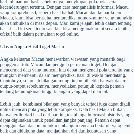
hari ini maupun hasil sebelumnya, menyimpan pola-pola serta
kecenderungan tertentu. Dengan cara menganalisis informasi Macau
yang komprehensif, seperti hasil hadiah Macau dan keluar kolam
Macau, kami bisa berusaha memprediksi nomor-nomor yang mungkin
akan timbulkan di masa depan. Mari kami jelajahi lebih dalam tentang
hasil-hasil ini serta tentu saja kita bisa menggunakan ini secara lebih
efektif baik dalam permainan togel online.
Ulasan Angka Hasil Togel Macau
Angka keluaran Macau menawarkan wawasan yang menarik bagi
penggemar toto Macau dan penggila permainan togel. Dengan
mencermati data yang muncul, kita dapat mengenali pola tertentu yang
mungkin membantu dalam memprediksi hasil di waktu mendatang.
Contohnya, sejumlah bilangan mungkin tampil lebih banyak dalam
output-output sebelumnya, menyediakan petunjuk kepada pemain
tentang kemungkinan tinggi bilangan yang dapat diambil.
Lebih jauh, kombinasi bilangan yang banyak terjadi juga dapat digali
untuk mencari pola yang lebih kompleks. Data hasil Macau bukan
hanya terdiri dari hasil dari hari ini, tetapi juga informasi historis yang
dapat digunakan untuk penelitian jangka panjang. Pemain dapat
menggunakan data ini untuk membangun rencana bertaruh yang lebih
baik dan didukung data, menjauhkan diri dari keputusan yang