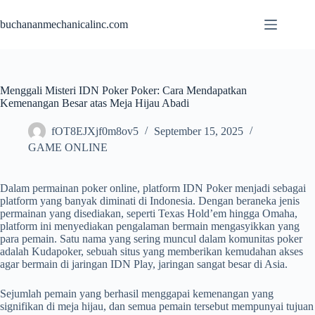
Skip
to
buchananmechanicalinc.com
content
Menggali Misteri IDN Poker Poker: Cara Mendapatkan
Kemenangan Besar atas Meja Hijau Abadi
fOT8EJXjf0m8ov5
September 15, 2025
GAME ONLINE
Dalam permainan poker online, platform IDN Poker menjadi sebagai
platform yang banyak diminati di Indonesia. Dengan beraneka jenis
permainan yang disediakan, seperti Texas Hold’em hingga Omaha,
platform ini menyediakan pengalaman bermain mengasyikkan yang
para pemain. Satu nama yang sering muncul dalam komunitas poker
adalah Kudapoker, sebuah situs yang memberikan kemudahan akses
agar bermain di jaringan IDN Play, jaringan sangat besar di Asia.
Sejumlah pemain yang berhasil menggapai kemenangan yang
signifikan di meja hijau, dan semua pemain tersebut mempunyai tujuan