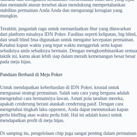
dan mematuhi aturan tersebut akan mendukung mempertahankan
stabilitas permainan Anda Anda dan mengurangi kerugian yang
mungkin.
Terakhir, janganlah ragu untuk memanfaatkan fitur yang ditawarkan
dari platform misalnya IDN Poker. Fasilitas seperti kelipatan, big blind,
dan small blind bisa digunakan untuk mengatur kecepatan permainan.
Ketahui kapan waktu yang tepat waktu menggertak serta kapan
sebaiknya anda sebaiknya bermain. Dengan mengkombinasikan semua
taktik ini, kamu akan lebih siap dalam meraih kemenangan besar besar
pada meja hijau.
Panduan Berhasil di Meja Poker
Untuk mendapatkan keberhasilan di IDN Poker, krusial untuk
menguasai strategi permainan. Salah satu cara yang berguna adalah
mengetahui cara bermainnya lawan. Amati pola taruhan mereka,
apakah cenderung berani ataukah cenderung pasif. Dengan cara
mengetahui tingkah laku opponen, Anda dapat memutuskan kapan
perlu bluffing atau waktu perlu fold. Hal ini adalah kunci untuk
mendapatkan profit di meja hijau.
Di samping itu, pengelolaan chip juga sangat penting dalam permainan