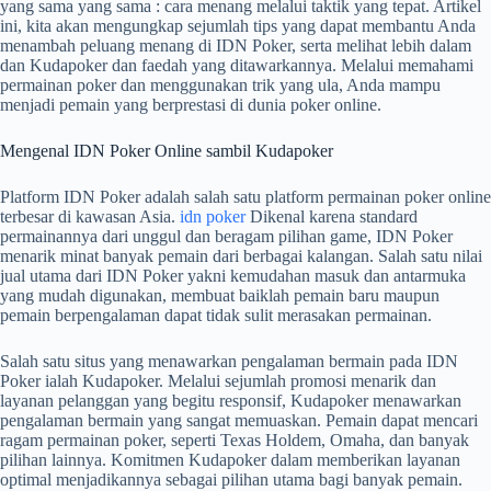
yang sama yang sama : cara menang melalui taktik yang tepat. Artikel
ini, kita akan mengungkap sejumlah tips yang dapat membantu Anda
menambah peluang menang di IDN Poker, serta melihat lebih dalam
dan Kudapoker dan faedah yang ditawarkannya. Melalui memahami
permainan poker dan menggunakan trik yang ula, Anda mampu
menjadi pemain yang berprestasi di dunia poker online.
Mengenal IDN Poker Online sambil Kudapoker
Platform IDN Poker adalah salah satu platform permainan poker online
terbesar di kawasan Asia.
idn poker
Dikenal karena standard
permainannya dari unggul dan beragam pilihan game, IDN Poker
menarik minat banyak pemain dari berbagai kalangan. Salah satu nilai
jual utama dari IDN Poker yakni kemudahan masuk dan antarmuka
yang mudah digunakan, membuat baiklah pemain baru maupun
pemain berpengalaman dapat tidak sulit merasakan permainan.
Salah satu situs yang menawarkan pengalaman bermain pada IDN
Poker ialah Kudapoker. Melalui sejumlah promosi menarik dan
layanan pelanggan yang begitu responsif, Kudapoker menawarkan
pengalaman bermain yang sangat memuaskan. Pemain dapat mencari
ragam permainan poker, seperti Texas Holdem, Omaha, dan banyak
pilihan lainnya. Komitmen Kudapoker dalam memberikan layanan
optimal menjadikannya sebagai pilihan utama bagi banyak pemain.