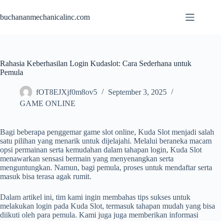
Skip
to
buchananmechanicalinc.com
content
Rahasia Keberhasilan Login Kudaslot: Cara Sederhana untuk
Pemula
fOT8EJXjf0m8ov5
September 3, 2025
GAME ONLINE
Bagi beberapa penggemar game slot online, Kuda Slot menjadi salah
satu pilihan yang menarik untuk dijelajahi. Melalui beraneka macam
opsi permainan serta kemudahan dalam tahapan login, Kuda Slot
menawarkan sensasi bermain yang menyenangkan serta
menguntungkan. Namun, bagi pemula, proses untuk mendaftar serta
masuk bisa terasa agak rumit.
Dalam artikel ini, tim kami ingin membahas tips sukses untuk
melakukan login pada Kuda Slot, termasuk tahapan mudah yang bisa
diikuti oleh para pemula. Kami juga juga memberikan informasi