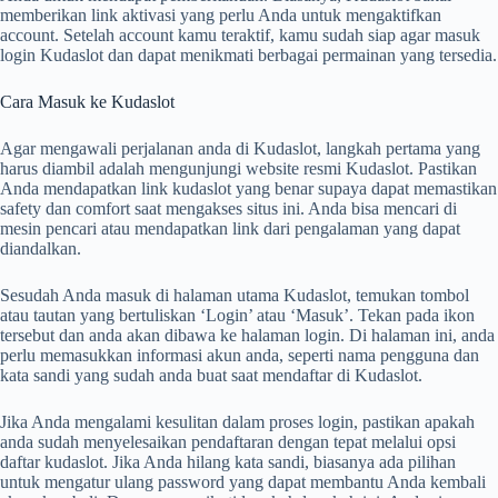
memberikan link aktivasi yang perlu Anda untuk mengaktifkan
account. Setelah account kamu teraktif, kamu sudah siap agar masuk
login Kudaslot dan dapat menikmati berbagai permainan yang tersedia.
Cara Masuk ke Kudaslot
Agar mengawali perjalanan anda di Kudaslot, langkah pertama yang
harus diambil adalah mengunjungi website resmi Kudaslot. Pastikan
Anda mendapatkan link kudaslot yang benar supaya dapat memastikan
safety dan comfort saat mengakses situs ini. Anda bisa mencari di
mesin pencari atau mendapatkan link dari pengalaman yang dapat
diandalkan.
Sesudah Anda masuk di halaman utama Kudaslot, temukan tombol
atau tautan yang bertuliskan ‘Login’ atau ‘Masuk’. Tekan pada ikon
tersebut dan anda akan dibawa ke halaman login. Di halaman ini, anda
perlu memasukkan informasi akun anda, seperti nama pengguna dan
kata sandi yang sudah anda buat saat mendaftar di Kudaslot.
Jika Anda mengalami kesulitan dalam proses login, pastikan apakah
anda sudah menyelesaikan pendaftaran dengan tepat melalui opsi
daftar kudaslot. Jika Anda hilang kata sandi, biasanya ada pilihan
untuk mengatur ulang password yang dapat membantu Anda kembali