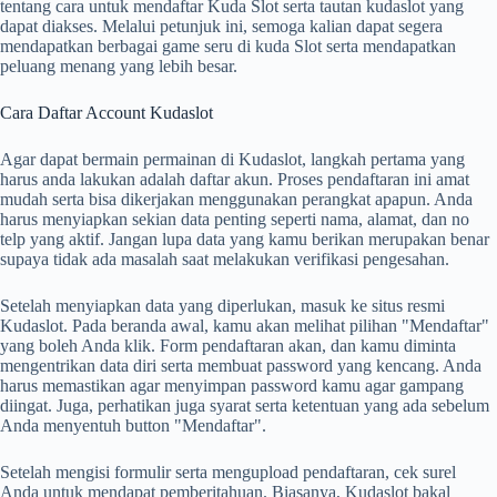
tentang cara untuk mendaftar Kuda Slot serta tautan kudaslot yang
dapat diakses. Melalui petunjuk ini, semoga kalian dapat segera
mendapatkan berbagai game seru di kuda Slot serta mendapatkan
peluang menang yang lebih besar.
Cara Daftar Account Kudaslot
Agar dapat bermain permainan di Kudaslot, langkah pertama yang
harus anda lakukan adalah daftar akun. Proses pendaftaran ini amat
mudah serta bisa dikerjakan menggunakan perangkat apapun. Anda
harus menyiapkan sekian data penting seperti nama, alamat, dan no
telp yang aktif. Jangan lupa data yang kamu berikan merupakan benar
supaya tidak ada masalah saat melakukan verifikasi pengesahan.
Setelah menyiapkan data yang diperlukan, masuk ke situs resmi
Kudaslot. Pada beranda awal, kamu akan melihat pilihan "Mendaftar"
yang boleh Anda klik. Form pendaftaran akan, dan kamu diminta
mengentrikan data diri serta membuat password yang kencang. Anda
harus memastikan agar menyimpan password kamu agar gampang
diingat. Juga, perhatikan juga syarat serta ketentuan yang ada sebelum
Anda menyentuh button "Mendaftar".
Setelah mengisi formulir serta mengupload pendaftaran, cek surel
Anda untuk mendapat pemberitahuan. Biasanya, Kudaslot bakal