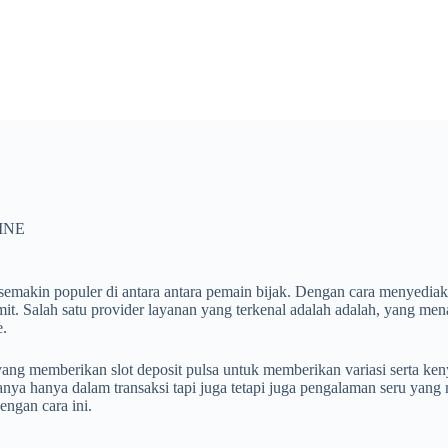
INE
 semakin populer di antara antara pemain bijak. Dengan cara menyediak
. Salah satu provider layanan yang terkenal adalah adalah, yang menaw
e.
msel yang memberikan slot deposit pulsa untuk memberikan variasi ser
hanya hanya dalam transaksi tapi juga tetapi juga pengalaman seru yang 
engan cara ini.