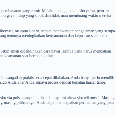
 pembayaran yang rumit. Melalui menggunakan slot pulsa, pemain
miliki gaya hidup yang sibuk dan tidak mau membuang waktu mereka
lsa telkomsel, maupun slot tri, semua menawarkan pengalaman yang serupa
 yang tentunya meningkatkan kenyamanan dan kepuasan saat bermain
 lebih aman dibandingkan cara bayar lainnya yang harus melibatkan
dan keamanan saat bermain online.
ni sangatlah praktis serta cepat dilakukan. Anda hanya perlu memilih
 saldo Anda agar Anda supaya proses deposit berjalan lancar tanpa
lot via pulsa ataupun pilihan lainnya misalnya slot telkomsel. Masing-
ing-masing pilihan agar Anda dapat mendapatkan permainan yang pada