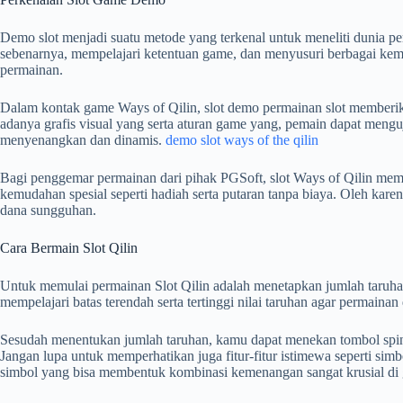
Demo slot menjadi suatu metode yang terkenal untuk meneliti dunia p
sebenarnya, mempelajari ketentuan game, dan menyusuri berbagai kemud
permainan.
Dalam kontak game Ways of Qilin, slot demo permainan slot memberik
adanya grafis visual yang serta aturan game yang, pemain dapat meng
menyenangkan dan dinamis.
demo slot ways of the qilin
Bagi penggemar permainan dari pihak PGSoft, slot Ways of Qilin me
kemudahan spesial seperti hadiah serta putaran tanpa biaya. Oleh k
dana sungguhan.
Cara Bermain Slot Qilin
Untuk memulai permainan Slot Qilin adalah menetapkan jumlah taruhan 
mempelajari batas terendah serta tertinggi nilai taruhan agar permain
Sesudah menentukan jumlah taruhan, kamu dapat menekan tombol spin
Jangan lupa untuk memperhatikan juga fitur-fitur istimewa seperti 
simbol yang bisa membentuk kombinasi kemenangan sangat krusial di 