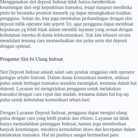
Menggunakan slot deposit Indosat tidak hanya memberikan
keuntungan dari segi kepraktisan transaksi, tetapi maupun membuka
pintu ke beraneka promosi menarik yg dapat meningkatkan kualitas
pengguna. Selain itu, kita juga membahas perbandingan dengan slot
deposit milik operator lain seperti Tri, agar pengguna dapat membuat
keputusan yg lebih bijak dalam memilih layanan yang sesuai dengan
kebutuhan mereka di dunia telekomunikasi. Yuk kita telusuri secara
mendalam tentang cara memanfaatkan slot pulsa serta slot deposit
dengan optimal.
Pengantar Slot Isi Ulang Indosat
Slot Deposit Indosat adalah salah satu produk unggulan oleh operator
jaringan seluler Indosat. Dalam dunia komunikasi modern, utilisasi
pulsa untuk berbagai transaksi semakin meningkat, terutama dalam hal
deposit. Layanan ini mengizinkan pengguna untuk melakukan
transaksi dengan cara cepat dan mudah, terutama dalam hal top-up
pulsa untuk kebutuhan komunikasi sehari-hari.
Dengan Layanan Deposit Indosat, pengguna dapat mengisi ulang
pulsa dengan cara yang lebih praktis dan efisien. Layanan ini tidak
hanya memudahkan pelanggan Indosat, namun juga memberikan
banyak keuntungan, misalnya kemudahan akses dan kecepatan dalam
melakukan transaksi. Hal ini pastinya sangat bermanfaat para