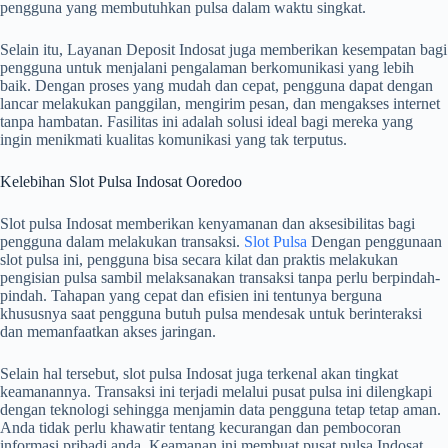
pengguna yang membutuhkan pulsa dalam waktu singkat.
Selain itu, Layanan Deposit Indosat juga memberikan kesempatan bagi
pengguna untuk menjalani pengalaman berkomunikasi yang lebih
baik. Dengan proses yang mudah dan cepat, pengguna dapat dengan
lancar melakukan panggilan, mengirim pesan, dan mengakses internet
tanpa hambatan. Fasilitas ini adalah solusi ideal bagi mereka yang
ingin menikmati kualitas komunikasi yang tak terputus.
Kelebihan Slot Pulsa Indosat Ooredoo
Slot pulsa Indosat memberikan kenyamanan dan aksesibilitas bagi
pengguna dalam melakukan transaksi.
Slot Pulsa
Dengan penggunaan
slot pulsa ini, pengguna bisa secara kilat dan praktis melakukan
pengisian pulsa sambil melaksanakan transaksi tanpa perlu berpindah-
pindah. Tahapan yang cepat dan efisien ini tentunya berguna
khususnya saat pengguna butuh pulsa mendesak untuk berinteraksi
dan memanfaatkan akses jaringan.
Selain hal tersebut, slot pulsa Indosat juga terkenal akan tingkat
keamanannya. Transaksi ini terjadi melalui pusat pulsa ini dilengkapi
dengan teknologi sehingga menjamin data pengguna tetap tetap aman.
Anda tidak perlu khawatir tentang kecurangan dan pembocoran
informasi pribadi anda. Keamanan ini membuat pusat pulsa Indosat