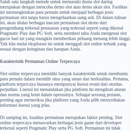
Salah satu langkah metode untuk memasuki dunia slot daring
merupakan dengan mencoba demo slot atau demo akun slot. Fasilitas
ini memungkinkan para pemain untuk menjajal berbagai jenis
permainan slot tanpa harus mengeluarkan uang asli. Di dalam tulisan
ini, akan diulas berbagai macam permainan slot demo dari
pengembang terkenal penasaran yang terkenal seperti yang dikenal
Pragmatic Play dan PG Soft, serta memberi tahu Anda mengenai slot
gacor hari ini yang mungkin memberikan peluang menang lebih tinggi.
Yuk kita mulai eksplorasi ini untuk menggali slot online terbaik yang
sesuai dengan keinginan dan harapan Anda.
Karakteristik Permainan Online Terpercaya
Slot online terpercaya memiliki banyak karakteristik untuk membantu
para pemain dalam memilih situs yang aman dan berkualitas. Pertama,
platform terpercaya biasanya mempunyai lisensi resmi dari otoritas
perjudian. Lisensi ini menandakan jika platform itu mengikuti aturan
dan norma yang ketat dalam operasinya. Sebagai seorang pemain,
penting agar memeriksa jika platform yang Anda pilih menyediakan
informasi lisensi yang jelas.
Di samping itu, kualitas permainan merupakan faktor penting. Slot
online terpercaya menawarkan berbagai jenis game dari developer
terkenal seperti Pragmatic Play serta PG Soft. Permainan ini tidak