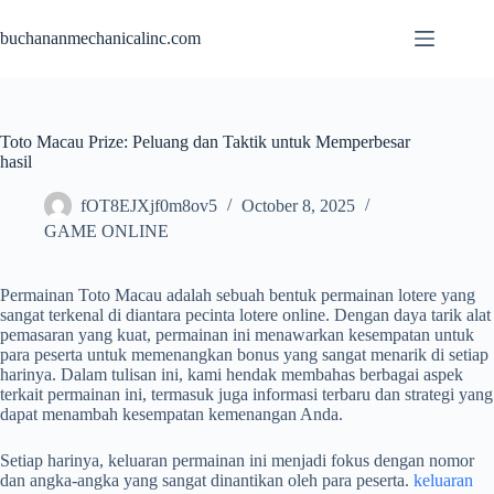
Skip
to
buchananmechanicalinc.com
content
Toto Macau Prize: Peluang dan Taktik untuk Memperbesar
hasil
fOT8EJXjf0m8ov5
October 8, 2025
GAME ONLINE
Permainan Toto Macau adalah sebuah bentuk permainan lotere yang
sangat terkenal di diantara pecinta lotere online. Dengan daya tarik alat
pemasaran yang kuat, permainan ini menawarkan kesempatan untuk
para peserta untuk memenangkan bonus yang sangat menarik di setiap
harinya. Dalam tulisan ini, kami hendak membahas berbagai aspek
terkait permainan ini, termasuk juga informasi terbaru dan strategi yang
dapat menambah kesempatan kemenangan Anda.
Setiap harinya, keluaran permainan ini menjadi fokus dengan nomor
dan angka-angka yang sangat dinantikan oleh para peserta.
keluaran