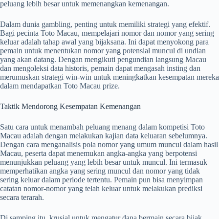
peluang lebih besar untuk memenangkan kemenangan.
Dalam dunia gambling, penting untuk memiliki strategi yang efektif.
Bagi pecinta Toto Macau, mempelajari nomor dan nomor yang sering
keluar adalah tahap awal yang bijaksana. Ini dapat menyokong para
pemain untuk menentukan nomor yang potensial muncul di undian
yang akan datang. Dengan mengikuti pengundian langsung Macau
dan mengoleksi data historis, pemain dapat mengasah insting dan
merumuskan strategi win-win untuk meningkatkan kesempatan mereka
dalam mendapatkan Toto Macau prize.
Taktik Mendorong Kesempatan Kemenangan
Satu cara untuk menambah peluang menang dalam kompetisi Toto
Macau adalah dengan melakukan kajian data keluaran sebelumnya.
Dengan cara menganalisis pola nomor yang umum muncul dalam hasil
Macau, peserta dapat menemukan angka-angka yang berpotensi
menunjukkan peluang yang lebih besar untuk muncul. Ini termasuk
memperhatikan angka yang sering muncul dan nomor yang tidak
sering keluar dalam periode tertentu. Pemain pun bisa menyimpan
catatan nomor-nomor yang telah keluar untuk melakukan prediksi
secara terarah.
Di samping itu, krusial untuk mengatur dana bermain secara bijak.