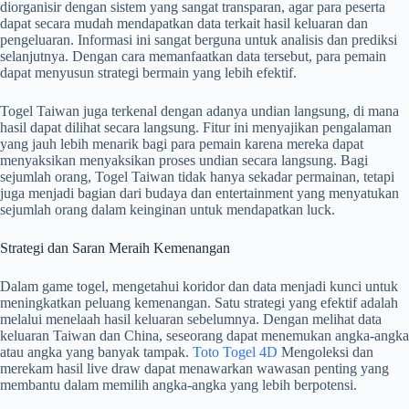
diorganisir dengan sistem yang sangat transparan, agar para peserta
dapat secara mudah mendapatkan data terkait hasil keluaran dan
pengeluaran. Informasi ini sangat berguna untuk analisis dan prediksi
selanjutnya. Dengan cara memanfaatkan data tersebut, para pemain
dapat menyusun strategi bermain yang lebih efektif.
Togel Taiwan juga terkenal dengan adanya undian langsung, di mana
hasil dapat dilihat secara langsung. Fitur ini menyajikan pengalaman
yang jauh lebih menarik bagi para pemain karena mereka dapat
menyaksikan menyaksikan proses undian secara langsung. Bagi
sejumlah orang, Togel Taiwan tidak hanya sekadar permainan, tetapi
juga menjadi bagian dari budaya dan entertainment yang menyatukan
sejumlah orang dalam keinginan untuk mendapatkan luck.
Strategi dan Saran Meraih Kemenangan
Dalam game togel, mengetahui koridor dan data menjadi kunci untuk
meningkatkan peluang kemenangan. Satu strategi yang efektif adalah
melalui menelaah hasil keluaran sebelumnya. Dengan melihat data
keluaran Taiwan dan China, seseorang dapat menemukan angka-angka
atau angka yang banyak tampak.
Toto Togel 4D
Mengoleksi dan
merekam hasil live draw dapat menawarkan wawasan penting yang
membantu dalam memilih angka-angka yang lebih berpotensi.