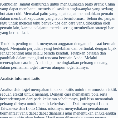
Kemudian, sangat dianjurkan untuk menggunakan paito grafik China
yang dapat membantu memvisualisasikan angka-angka yang sedang
hot atau cold. Memakai paito yang tepat dapat memudahkan pemain
dalam membuat keputusan yang lebih berinformasi. Selain itu, jangan
ragu untuk mencari tahu banyak tips dan cara yang dibagikan oleh
pemain lain, karena pelajaran mereka sering memberikan strategi baru
yang bermanfaat.
Terakhir, penting untuk menyusun anggaran dengan teliti saat bermain
togel. Menjauhi perjudian yang berlebihan dan bertindak dengan bijak
sangat penting agar selalu berada kendali. Tetapkan batasan dan
patuhilah dalam mengikuti rencana bermain Anda. Melalui
menerapkan cara ini, Anda dapat meningkatkan peluang menang
dalam permainan togel Taiwan ataupun togel lainnya.
Analisis Informasi Lotto
Analisa data togel merupakan tindakan kritis untuk merumuskan taktik
sebuah efektif untuk menang. Dengan cara memahami pola serta
kecenderungan dari pada keluaran sebelumnya, judi bisa menambah
peluang dirinya untuk meraih keberhasilan. Data mengenai Lotto
Taiwanese dan Lotto China, misalnya, menyediakan pemahaman
bermanfaat yang dapat dapat dianalisis agar menentukan angka-angka
yang mungkin akan keluar. Hasil yang dilaporkan secara teratur