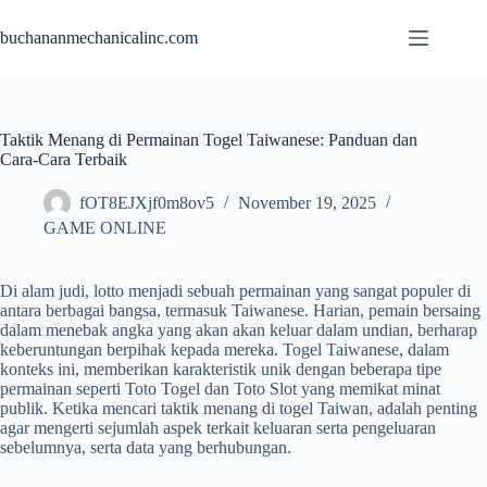
Skip
to
buchananmechanicalinc.com
content
Taktik Menang di Permainan Togel Taiwanese: Panduan dan
Cara-Cara Terbaik
fOT8EJXjf0m8ov5
November 19, 2025
GAME ONLINE
Di alam judi, lotto menjadi sebuah permainan yang sangat populer di
antara berbagai bangsa, termasuk Taiwanese. Harian, pemain bersaing
dalam menebak angka yang akan akan keluar dalam undian, berharap
keberuntungan berpihak kepada mereka. Togel Taiwanese, dalam
konteks ini, memberikan karakteristik unik dengan beberapa tipe
permainan seperti Toto Togel dan Toto Slot yang memikat minat
publik. Ketika mencari taktik menang di togel Taiwan, adalah penting
agar mengerti sejumlah aspek terkait keluaran serta pengeluaran
sebelumnya, serta data yang berhubungan.