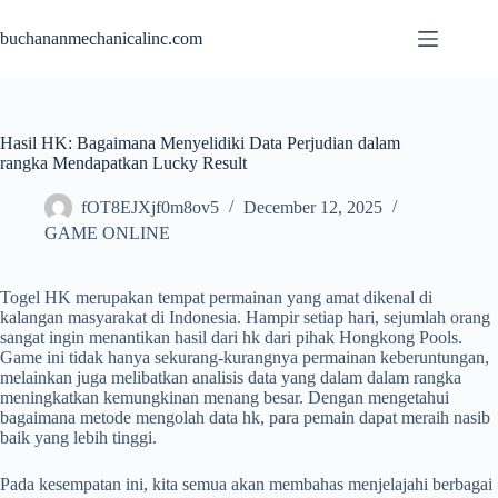
Skip
to
buchananmechanicalinc.com
content
Hasil HK: Bagaimana Menyelidiki Data Perjudian dalam
rangka Mendapatkan Lucky Result
fOT8EJXjf0m8ov5
December 12, 2025
GAME ONLINE
Togel HK merupakan tempat permainan yang amat dikenal di
kalangan masyarakat di Indonesia. Hampir setiap hari, sejumlah orang
sangat ingin menantikan hasil dari hk dari pihak Hongkong Pools.
Game ini tidak hanya sekurang-kurangnya permainan keberuntungan,
melainkan juga melibatkan analisis data yang dalam dalam rangka
meningkatkan kemungkinan menang besar. Dengan mengetahui
bagaimana metode mengolah data hk, para pemain dapat meraih nasib
baik yang lebih tinggi.
Pada kesempatan ini, kita semua akan membahas menjelajahi berbagai