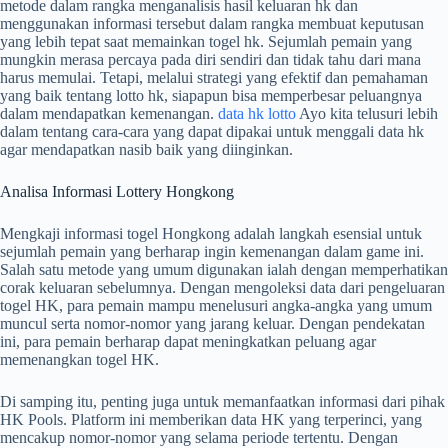
metode dalam rangka menganalisis hasil keluaran hk dan
menggunakan informasi tersebut dalam rangka membuat keputusan
yang lebih tepat saat memainkan togel hk. Sejumlah pemain yang
mungkin merasa percaya pada diri sendiri dan tidak tahu dari mana
harus memulai. Tetapi, melalui strategi yang efektif dan pemahaman
yang baik tentang lotto hk, siapapun bisa memperbesar peluangnya
dalam mendapatkan kemenangan.
data hk lotto
Ayo kita telusuri lebih
dalam tentang cara-cara yang dapat dipakai untuk menggali data hk
agar mendapatkan nasib baik yang diinginkan.
Analisa Informasi Lottery Hongkong
Mengkaji informasi togel Hongkong adalah langkah esensial untuk
sejumlah pemain yang berharap ingin kemenangan dalam game ini.
Salah satu metode yang umum digunakan ialah dengan memperhatikan
corak keluaran sebelumnya. Dengan mengoleksi data dari pengeluaran
togel HK, para pemain mampu menelusuri angka-angka yang umum
muncul serta nomor-nomor yang jarang keluar. Dengan pendekatan
ini, para pemain berharap dapat meningkatkan peluang agar
memenangkan togel HK.
Di samping itu, penting juga untuk memanfaatkan informasi dari pihak
HK Pools. Platform ini memberikan data HK yang terperinci, yang
mencakup nomor-nomor yang selama periode tertentu. Dengan