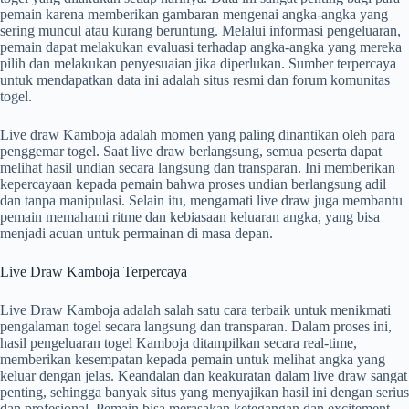
pemain karena memberikan gambaran mengenai angka-angka yang
sering muncul atau kurang beruntung. Melalui informasi pengeluaran,
pemain dapat melakukan evaluasi terhadap angka-angka yang mereka
pilih dan melakukan penyesuaian jika diperlukan. Sumber terpercaya
untuk mendapatkan data ini adalah situs resmi dan forum komunitas
togel.
Live draw Kamboja adalah momen yang paling dinantikan oleh para
penggemar togel. Saat live draw berlangsung, semua peserta dapat
melihat hasil undian secara langsung dan transparan. Ini memberikan
kepercayaan kepada pemain bahwa proses undian berlangsung adil
dan tanpa manipulasi. Selain itu, mengamati live draw juga membantu
pemain memahami ritme dan kebiasaan keluaran angka, yang bisa
menjadi acuan untuk permainan di masa depan.
Live Draw Kamboja Terpercaya
Live Draw Kamboja adalah salah satu cara terbaik untuk menikmati
pengalaman togel secara langsung dan transparan. Dalam proses ini,
hasil pengeluaran togel Kamboja ditampilkan secara real-time,
memberikan kesempatan kepada pemain untuk melihat angka yang
keluar dengan jelas. Keandalan dan keakuratan dalam live draw sangat
penting, sehingga banyak situs yang menyajikan hasil ini dengan serius
dan profesional. Pemain bisa merasakan ketegangan dan excitement