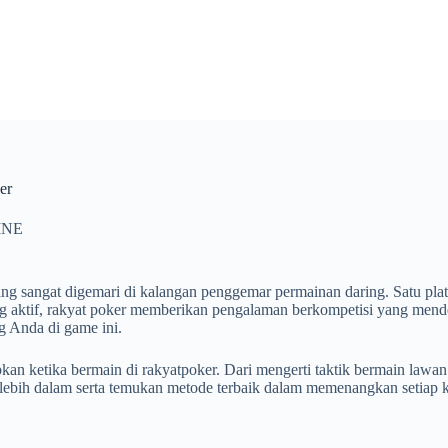
er
INE
yang sangat digemari di kalangan penggemar permainan daring. Satu pla
 aktif, rakyat poker memberikan pengalaman berkompetisi yang mendeba
g Anda di game ini.
rapkan ketika bermain di rakyatpoker. Dari mengerti taktik bermain law
 lebih dalam serta temukan metode terbaik dalam memenangkan setiap k