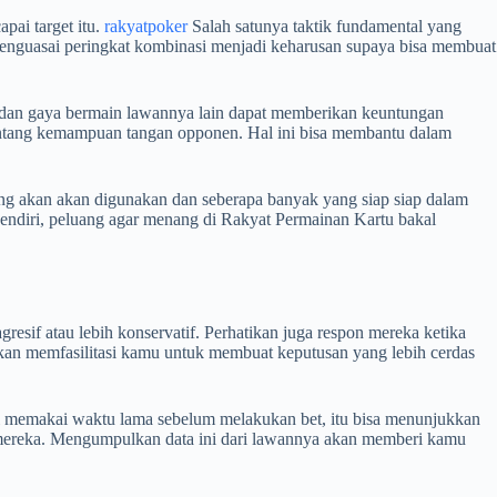
pai target itu.
rakyatpoker
Salah satunya taktik fundamental yang
 Menguasai peringkat kombinasi menjadi keharusan supaya bisa membuat
 dan gaya bermain lawannya lain dapat memberikan keuntungan
tentang kemampuan tangan opponen. Hal ini bisa membantu dalam
ng akan akan digunakan dan seberapa banyak yang siap siap dalam
 sendiri, peluang agar menang di Rakyat Permainan Kartu bakal
sif atau lebih konservatif. Perhatikan juga respon mereka ketika
akan memfasilitasi kamu untuk membuat keputusan yang lebih cerdas
i memakai waktu lama sebelum melakukan bet, itu bisa menunjukkan
an mereka. Mengumpulkan data ini dari lawannya akan memberi kamu