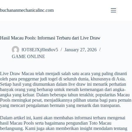
Skip
to
buchananmechanicalinc.com
content
Hasil Macau Pools: Informasi Terbaru dari Live Draw
fOT8EJXjf0m8ov5
January 27, 2026
GAME ONLINE
Live Draw Macau telah menjadi salah satu acara yang paling dinanti
oleh para penggemar judi togel di seluruh dunia, khususnya di Asia.
Setiap hasil yang diumumkan dalam live draw ini menarik perhatian
banyak orang yang berharap untuk meraih kemenangan dari angka-
angka yang keluar. Dalam beberapa tahun terakhir, popularitas Macau
Pools meningkat pesat, menjadikannya pilihan utama bagi para pemain
yang mencari pengalaman bermain yang menarik dan transparan.
Dalam artikel ini, kami akan membahas informasi terbaru mengenai
hasil Macau Pools serta bagaimana pengundian Toto Macau
berlangsung. Kami juga akan memberikan insight mendalam tentang