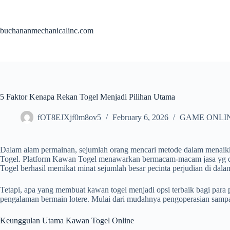
Skip
to
content
buchananmechanicalinc.com
5 Faktor Kenapa Rekan Togel Menjadi Pilihan Utama
fOT8EJXjf0m8ov5
February 6, 2026
GAME ONLI
Dalam alam permainan, sejumlah orang mencari metode dalam menaikk
Togel. Platform Kawan Togel menawarkan bermacam-macam jasa yg dir
Togel berhasil memikat minat sejumlah besar pecinta perjudian di dala
Tetapi, apa yang membuat kawan togel menjadi opsi terbaik bagi para
pengalaman bermain lotere. Mulai dari mudahnya pengoperasian sampai na
Keunggulan Utama Kawan Togel Online