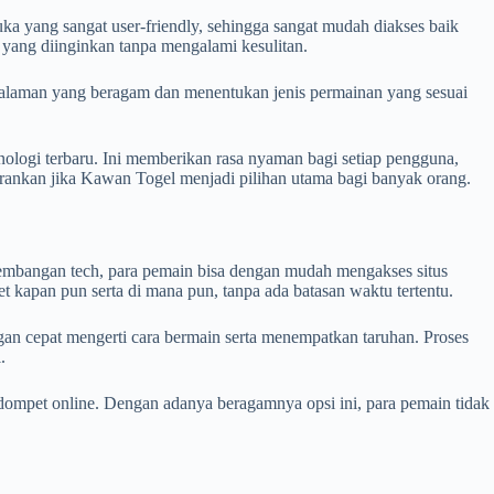
ka yang sangat user-friendly, sehingga sangat mudah diakses baik
yang diinginkan tanpa mengalami kesulitan.
ngalaman yang beragam dan menentukan jenis permainan yang sesuai
ologi terbaru. Ini memberikan rasa nyaman bagi setiap pengguna,
rankan jika Kawan Togel menjadi pilihan utama bagi banyak orang.
rkembangan tech, para pemain bisa dengan mudah mengakses situs
 kapan pun serta di mana pun, tanpa ada batasan waktu tertentu.
gan cepat mengerti cara bermain serta menempatkan taruhan. Proses
.
 dompet online. Dengan adanya beragamnya opsi ini, para pemain tidak