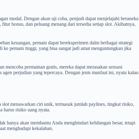
gan modal. Dengan akun uji coba, penjudi dapat menjelajahi beraneka
itur bonus, dan peluang menang dari tersedia setiap slot. Akibatnya,
beban keuangan, pemain dapat bereksperimen dalm berbagai strategi
 ke pemain tinggi, yang bisa sangat jadi amat menguntungkan jika
gan mencoba permainan gratis, mereka dapat merasakan sensasi
agen perjudian yang tepercaya. Dengan jenis manfaat ini, nyata kalau
ot menawarkan ciri unik, termasuk jumlah paylines, tingkat risiko,
 harus risiko uang nyata.
i tidak hanya akan membantu Anda menghindari kehilangan besar, tetapi
saat menghadapi kekalahan.