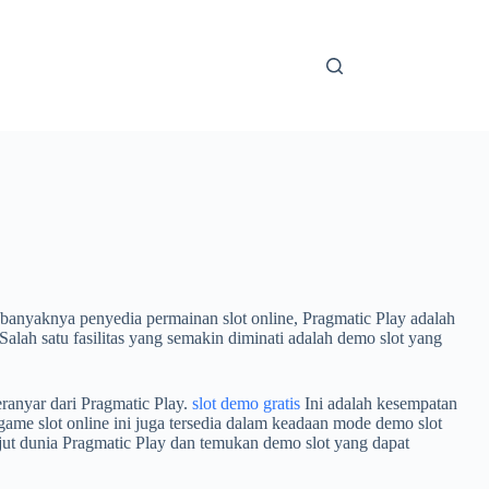
 banyaknya penyedia permainan slot online, Pragmatic Play adalah
alah satu fasilitas yang semakin diminati adalah demo slot yang
eranyar dari Pragmatic Play.
slot demo gratis
Ini adalah kesempatan
ame slot online ini juga tersedia dalam keadaan mode demo slot
njut dunia Pragmatic Play dan temukan demo slot yang dapat