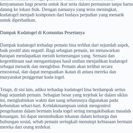
kenyamanan bagi peserta untuk ikut serta dalam permainan tanpa harus
datang ke lokasi fisik. Dengan namanya yang terus meningkat,
kudatogel menjadi komponen dari budaya perjudian yang menarik
untuk diperhatikan.
Dampak Kudatogel di Komunitas Pesertanya
Dampak kudatogel terhadap pemain bisa terlihat dari sejumlah aspek,
baik positif atau negatif. Bagi sebagian pemain, ini menawarkan
harapan mendapatkan meraih kemenangan yang. Sensasi dan
kegembiraan saat mengantisipasi hasil undian menjadikan kudatogel
sebagai menarik dan menghibur. Pemain akan terlibat secara
emosional, dan dapat menguatkan ikatan di antara mereka dan
masyarakat penggemar kuda togel.
Tetapi, di sisi lain, adiksi terhadap kudatogel bisa berdampak serius
bagi sejumlah pemain. Sebagian besar yang terjebak ke dalam siklus
ini, menghabiskan waktu dan uang seharusnya digunakan pada
kebutuhan sehari-hari. Ketidakmampuan untuk mengontrol
pengeluaran dalam bermain kuda togel sering mengakibatkan masalah
keuangan. Ini dapat menimbulkan tekanan dalam keluarga dan
hubungan sosial, sebab pemain seringkali menutupi kebiasaan bermain
mereka dari orang terdekat.