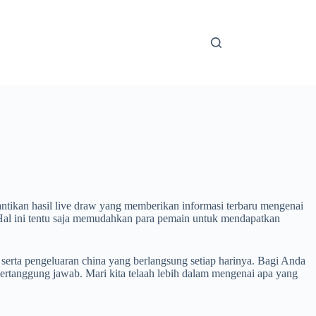
nantikan hasil live draw yang memberikan informasi terbaru mengenai
 Hal ini tentu saja memudahkan para pemain untuk mendapatkan
 serta pengeluaran china yang berlangsung setiap harinya. Bagi Anda
ertanggung jawab. Mari kita telaah lebih dalam mengenai apa yang