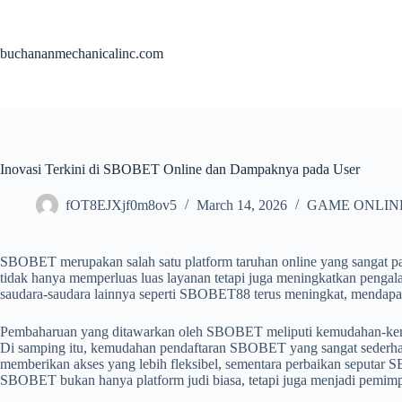
Skip
to
content
buchananmechanicalinc.com
Inovasi Terkini di SBOBET Online dan Dampaknya pada User
fOT8EJXjf0m8ov5
March 14, 2026
GAME ONLIN
SBOBET merupakan salah satu platform taruhan online yang sangat pal
tidak hanya memperluas luas layanan tetapi juga meningkatkan penga
saudara-saudara lainnya seperti SBOBET88 terus meningkat, mendapat
Pembaharuan yang ditawarkan oleh SBOBET meliputi kemudahan-kem
Di samping itu, kemudahan pendaftaran SBOBET yang sangat sederhan
memberikan akses yang lebih fleksibel, sementara perbaikan seput
SBOBET bukan hanya platform judi biasa, tetapi juga menjadi pemim