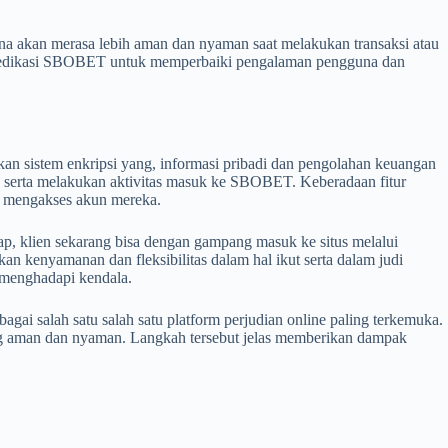
na akan merasa lebih aman dan nyaman saat melakukan transaksi atau
an dedikasi SBOBET untuk memperbaiki pengalaman pengguna dan
 sistem enkripsi yang, informasi pribadi dan pengolahan keuangan
a serta melakukan aktivitas masuk ke SBOBET. Keberadaan fitur
t mengakses akun mereka.
, klien sekarang bisa dengan gampang masuk ke situs melalui
n kenyamanan dan fleksibilitas dalam hal ikut serta dalam judi
 menghadapi kendala.
 salah satu salah satu platform perjudian online paling terkemuka.
g aman dan nyaman. Langkah tersebut jelas memberikan dampak