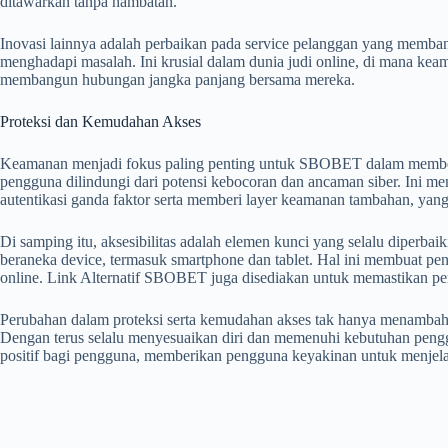
ditawarkan tanpa hambatan.
Inovasi lainnya adalah perbaikan pada service pelanggan yang memban
menghadapi masalah. Ini krusial dalam dunia judi online, di mana 
membangun hubungan jangka panjang bersama mereka.
Proteksi dan Kemudahan Akses
Keamanan menjadi fokus paling penting untuk SBOBET dalam memberik
pengguna dilindungi dari potensi kebocoran dan ancaman siber. Ini m
autentikasi ganda faktor serta memberi layer keamanan tambahan, y
Di samping itu, aksesibilitas adalah elemen kunci yang selalu dip
beraneka device, termasuk smartphone dan tablet. Hal ini membuat pen
online. Link Alternatif SBOBET juga disediakan untuk memastikan p
Perubahan dalam proteksi serta kemudahan akses tak hanya menambah
Dengan terus selalu menyesuaikan diri dan memenuhi kebutuhan pe
positif bagi pengguna, memberikan pengguna keyakinan untuk menjelaj