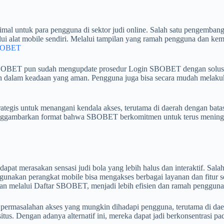
al untuk para pengguna di sektor judi online. Salah satu pengemba
ui alat mobile sendiri. Melalui tampilan yang ramah pengguna dan
OBET
BET pun sudah mengupdate prosedur Login SBOBET dengan solusi aute
ruh dalam keadaan yang aman. Pengguna juga bisa secara mudah melak
rategis untuk menangani kendala akses, terutama di daerah dengan bata
 menggambarkan format bahwa SBOBET berkomitmen untuk terus menin
apat merasakan sensasi judi bola yang lebih halus dan interaktif. Sal
an perangkat mobile bisa mengakses berbagai layanan dan fitur sec
ran melalui Daftar SBOBET, menjadi lebih efisien dan ramah pengguna
rmasalahan akses yang mungkin dihadapi pengguna, terutama di dae
tus. Dengan adanya alternatif ini, mereka dapat jadi berkonsentrasi p