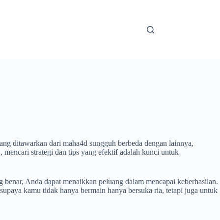
 yang ditawarkan dari maha4d sungguh berbeda dengan lainnya,
encari strategi dan tips yang efektif adalah kunci untuk
ng benar, Anda dapat menaikkan peluang dalam mencapai keberhasilan.
paya kamu tidak hanya bermain hanya bersuka ria, tetapi juga untuk