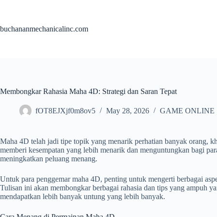
Skip
to
content
buchananmechanicalinc.com
Membongkar Rahasia Maha 4D: Strategi dan Saran Tepat
fOT8EJXjf0m8ov5
May 28, 2026
GAME ONLINE
Maha 4D telah jadi tipe topik yang menarik perhatian banyak orang, 
memberi kesempatan yang lebih menarik dan menguntungkan bagi para p
meningkatkan peluang menang.
Untuk para penggemar maha 4D, penting untuk mengerti berbagai aspe
Tulisan ini akan membongkar berbagai rahasia dan tips yang ampuh y
mendapatkan lebih banyak untung yang lebih banyak.
Cara Menang di Permainan Maha 4D