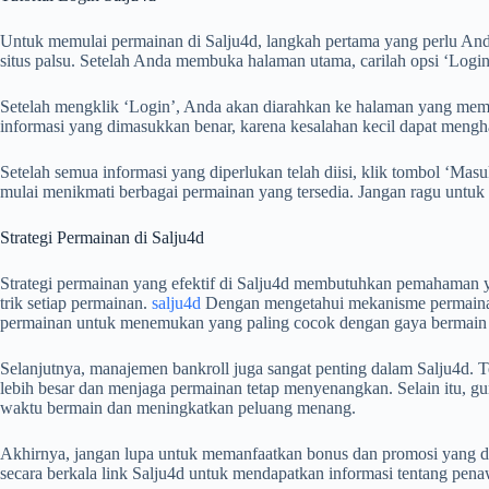
Untuk memulai permainan di Salju4d, langkah pertama yang perlu An
situs palsu. Setelah Anda membuka halaman utama, carilah opsi ‘Login’
Setelah mengklik ‘Login’, Anda akan diarahkan ke halaman yang memi
informasi yang dimasukkan benar, karena kesalahan kecil dapat mengha
Setelah semua informasi yang diperlukan telah diisi, klik tombol ‘Ma
mulai menikmati berbagai permainan yang tersedia. Jangan ragu untuk 
Strategi Permainan di Salju4d
Strategi permainan yang efektif di Salju4d membutuhkan pemahaman ya
trik setiap permainan.
salju4d
Dengan mengetahui mekanisme permainan,
permainan untuk menemukan yang paling cocok dengan gaya bermain
Selanjutnya, manajemen bankroll juga sangat penting dalam Salju4d. T
lebih besar dan menjaga permainan tetap menyenangkan. Selain itu, g
waktu bermain dan meningkatkan peluang menang.
Akhirnya, jangan lupa untuk memanfaatkan bonus dan promosi yang d
secara berkala link Salju4d untuk mendapatkan informasi tentang pe