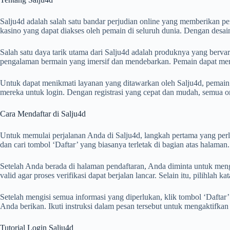
Salju4d adalah salah satu bandar perjudian online yang memberikan
kasino yang dapat diakses oleh pemain di seluruh dunia. Dengan desa
Salah satu daya tarik utama dari Salju4d adalah produknya yang berva
pengalaman bermain yang imersif dan mendebarkan. Pemain dapat menikm
Untuk dapat menikmati layanan yang ditawarkan oleh Salju4d, pemain
mereka untuk login. Dengan registrasi yang cepat dan mudah, semua o
Cara Mendaftar di Salju4d
Untuk memulai perjalanan Anda di Salju4d, langkah pertama yang perlu
dan cari tombol ‘Daftar’ yang biasanya terletak di bagian atas halaman
Setelah Anda berada di halaman pendaftaran, Anda diminta untuk mengi
valid agar proses verifikasi dapat berjalan lancar. Selain itu, pilihla
Setelah mengisi semua informasi yang diperlukan, klik tombol ‘Dafta
Anda berikan. Ikuti instruksi dalam pesan tersebut untuk mengaktifka
Tutorial Login Salju4d