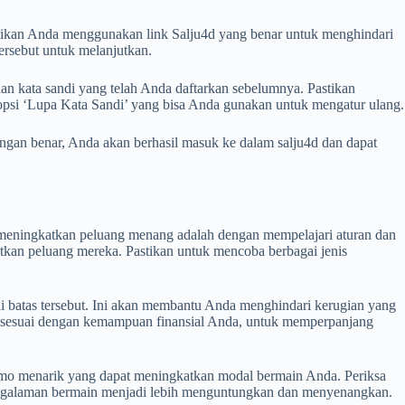
stikan Anda menggunakan link Salju4d yang benar untuk menghindari
tersebut untuk melanjutkan.
 kata sandi yang telah Anda daftarkan sebelumnya. Pastikan
 opsi ‘Lupa Kata Sandi’ yang bisa Anda gunakan untuk mengatur ulang.
engan benar, Anda akan berhasil masuk ke dalam salju4d dan dapat
k meningkatkan peluang menang adalah dengan mempelajari aturan dan
an peluang mereka. Pastikan untuk mencoba berbagai jenis
hi batas tersebut. Ini akan membantu Anda menghindari kerugian yang
ang sesuai dengan kemampuan finansial Anda, untuk memperpanjang
omo menarik yang dapat meningkatkan modal bermain Anda. Periksa
 pengalaman bermain menjadi lebih menguntungkan dan menyenangkan.