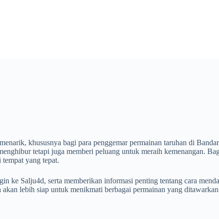
n menarik, khususnya bagi para penggemar permainan taruhan di Banda
enghibur tetapi juga memberi peluang untuk meraih kemenangan. Bagi
 tempat yang tepat.
login ke Salju4d, serta memberikan informasi penting tentang cara men
akan lebih siap untuk menikmati berbagai permainan yang ditawarkan 