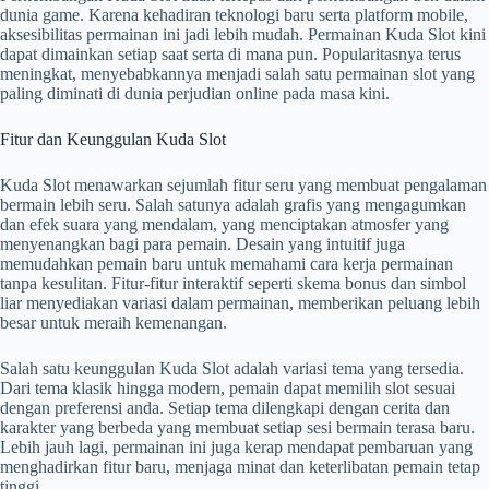
dunia game. Karena kehadiran teknologi baru serta platform mobile,
aksesibilitas permainan ini jadi lebih mudah. Permainan Kuda Slot kini
dapat dimainkan setiap saat serta di mana pun. Popularitasnya terus
meningkat, menyebabkannya menjadi salah satu permainan slot yang
paling diminati di dunia perjudian online pada masa kini.
Fitur dan Keunggulan Kuda Slot
Kuda Slot menawarkan sejumlah fitur seru yang membuat pengalaman
bermain lebih seru. Salah satunya adalah grafis yang mengagumkan
dan efek suara yang mendalam, yang menciptakan atmosfer yang
menyenangkan bagi para pemain. Desain yang intuitif juga
memudahkan pemain baru untuk memahami cara kerja permainan
tanpa kesulitan. Fitur-fitur interaktif seperti skema bonus dan simbol
liar menyediakan variasi dalam permainan, memberikan peluang lebih
besar untuk meraih kemenangan.
Salah satu keunggulan Kuda Slot adalah variasi tema yang tersedia.
Dari tema klasik hingga modern, pemain dapat memilih slot sesuai
dengan preferensi anda. Setiap tema dilengkapi dengan cerita dan
karakter yang berbeda yang membuat setiap sesi bermain terasa baru.
Lebih jauh lagi, permainan ini juga kerap mendapat pembaruan yang
menghadirkan fitur baru, menjaga minat dan keterlibatan pemain tetap
tinggi.