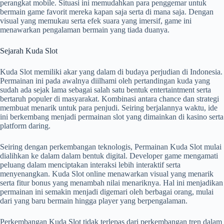
perangkat mobile. Situasi ini memudahkan para penggemar untuk
bermain game favorit mereka kapan saja serta di mana saja. Dengan
visual yang memukau serta efek suara yang imersif, game ini
menawarkan pengalaman bermain yang tiada duanya.
Sejarah Kuda Slot
Kuda Slot memiliki akar yang dalam di budaya perjudian di Indonesia.
Permainan ini pada awalnya diilhami oleh pertandingan kuda yang
sudah ada sejak lama sebagai salah satu bentuk entertaintment serta
bertaruh populer di masyarakat. Kombinasi antara chance dan strategi
membuat menarik untuk para penjudi. Seiring berjalannya waktu, ide
ini berkembang menjadi permainan slot yang dimainkan di kasino serta
platform daring.
Seiring dengan perkembangan teknologis, Permainan Kuda Slot mulai
dialihkan ke dalam dalam bentuk digital. Developer game mengamati
peluang dalam menciptakan interaksi lebih interaktif serta
menyenangkan. Kuda Slot online menawarkan visual yang menarik
serta fitur bonus yang menambah nilai menariknya. Hal ini menjadikan
permainan ini semakin menjadi digemari oleh berbagai orang, mulai
dari yang baru bermain hingga player yang berpengalaman.
Perkembangan Kuda Slot tidak terlepas dari perkembangan tren dalam