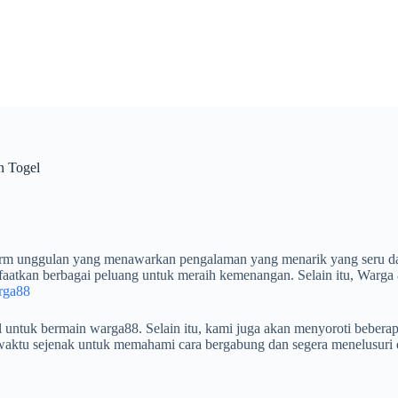
n Togel
tform unggulan yang menawarkan pengalaman yang menarik yang seru dan
faatkan berbagai peluang untuk meraih kemenangan. Selain itu, Warg
rga88
l untuk bermain warga88. Selain itu, kami juga akan menyoroti beberap
tu sejenak untuk memahami cara bergabung dan segera menelusuri dun