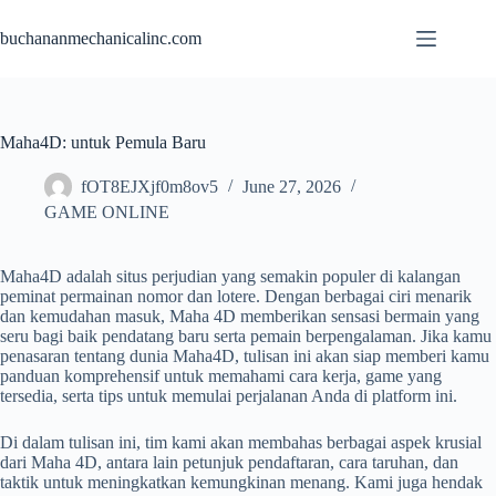
Skip
to
buchananmechanicalinc.com
content
Maha4D: untuk Pemula Baru
fOT8EJXjf0m8ov5
June 27, 2026
GAME ONLINE
Maha4D adalah situs perjudian yang semakin populer di kalangan
peminat permainan nomor dan lotere. Dengan berbagai ciri menarik
dan kemudahan masuk, Maha 4D memberikan sensasi bermain yang
seru bagi baik pendatang baru serta pemain berpengalaman. Jika kamu
penasaran tentang dunia Maha4D, tulisan ini akan siap memberi kamu
panduan komprehensif untuk memahami cara kerja, game yang
tersedia, serta tips untuk memulai perjalanan Anda di platform ini.
Di dalam tulisan ini, tim kami akan membahas berbagai aspek krusial
dari Maha 4D, antara lain petunjuk pendaftaran, cara taruhan, dan
taktik untuk meningkatkan kemungkinan menang. Kami juga hendak