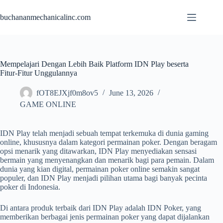
Skip
to
buchananmechanicalinc.com
content
Mempelajari Dengan Lebih Baik Platform IDN Play beserta
Fitur-Fitur Unggulannya
fOT8EJXjf0m8ov5
June 13, 2026
GAME ONLINE
IDN Play telah menjadi sebuah tempat terkemuka di dunia gaming
online, khususnya dalam kategori permainan poker. Dengan beragam
opsi menarik yang ditawarkan, IDN Play menyediakan sensasi
bermain yang menyenangkan dan menarik bagi para pemain. Dalam
dunia yang kian digital, permainan poker online semakin sangat
populer, dan IDN Play menjadi pilihan utama bagi banyak pecinta
poker di Indonesia.
Di antara produk terbaik dari IDN Play adalah IDN Poker, yang
memberikan berbagai jenis permainan poker yang dapat dijalankan