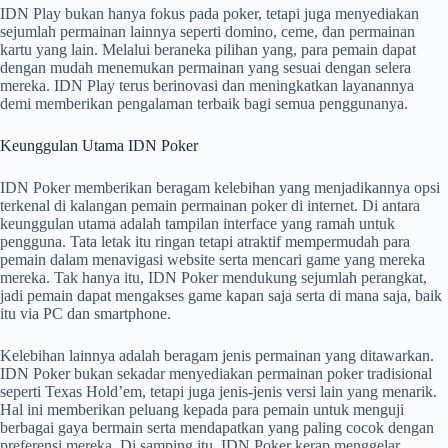
IDN Play bukan hanya fokus pada poker, tetapi juga menyediakan
sejumlah permainan lainnya seperti domino, ceme, dan permainan
kartu yang lain. Melalui beraneka pilihan yang, para pemain dapat
dengan mudah menemukan permainan yang sesuai dengan selera
mereka. IDN Play terus berinovasi dan meningkatkan layanannya
demi memberikan pengalaman terbaik bagi semua penggunanya.
Keunggulan Utama IDN Poker
IDN Poker memberikan beragam kelebihan yang menjadikannya opsi
terkenal di kalangan pemain permainan poker di internet. Di antara
keunggulan utama adalah tampilan interface yang ramah untuk
pengguna. Tata letak itu ringan tetapi atraktif mempermudah para
pemain dalam menavigasi website serta mencari game yang mereka
mereka. Tak hanya itu, IDN Poker mendukung sejumlah perangkat,
jadi pemain dapat mengakses game kapan saja serta di mana saja, baik
itu via PC dan smartphone.
Kelebihan lainnya adalah beragam jenis permainan yang ditawarkan.
IDN Poker bukan sekadar menyediakan permainan poker tradisional
seperti Texas Hold’em, tetapi juga jenis-jenis versi lain yang menarik.
Hal ini memberikan peluang kepada para pemain untuk menguji
berbagai gaya bermain serta mendapatkan yang paling cocok dengan
preferensi mereka. Di samping itu, IDN Poker kerap menggelar