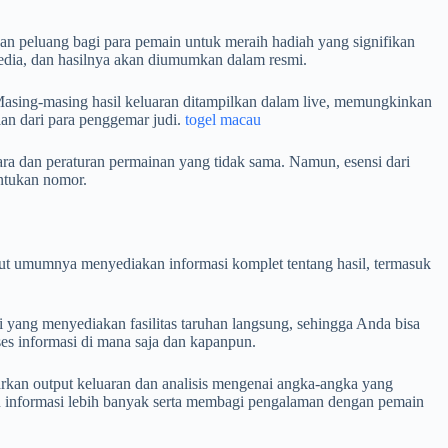
an peluang bagi para pemain untuk meraih hadiah yang signifikan
dia, dan hasilnya akan diumumkan dalam resmi.
Masing-masing hasil keluaran ditampilkan dalam live, memungkinkan
ian dari para penggemar judi.
togel macau
ra dan peraturan permainan yang tidak sama. Namun, esensi dari
ntukan nomor.
ebut umumnya menyediakan informasi komplet tentang hasil, termasuk
i yang menyediakan fasilitas taruhan langsung, sehingga Anda bisa
es informasi di mana saja dan kapanpun.
kan output keluaran dan analisis mengenai angka-angka yang
an informasi lebih banyak serta membagi pengalaman dengan pemain