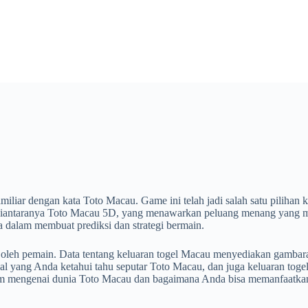
miliar dengan kata Toto Macau. Game ini telah jadi salah satu piliha
iantaranya Toto Macau 5D, yang menawarkan peluang menang yang men
 dalam membuat prediksi dan strategi bermain.
 oleh pemain. Data tentang keluaran togel Macau menyediakan gambar
l-hal yang Anda ketahui tahu seputar Toto Macau, dan juga keluaran tog
alam mengenai dunia Toto Macau dan bagaimana Anda bisa memanfaatka