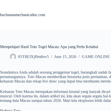
Skip
to
content
buchananmechanicalinc.com
Mempelajari Hasil Toto Togel Macau: Apa yang Perlu Ketahui
fOT8EJXjf0m8ov5
June 15, 2026
GAME ONLINE
Seandainya Anda adalah seorang penggemar togel, barangkali sudah fa
peruntungannya. Toto Macau memberikan beraneka jenis permainan, d
keluaran Macau dan rekap live draw yang dapat bisa membantu mereka
Keluaran Toto Macau merupakan informasi krusial yang banyak dicari
muncul. Oleh karena itu, dalam artikel ini, kita akan segala segala ha
tentang data Macau sampai tahun 2026. Mari kita eksplorasi lebih d
Definisi Toto