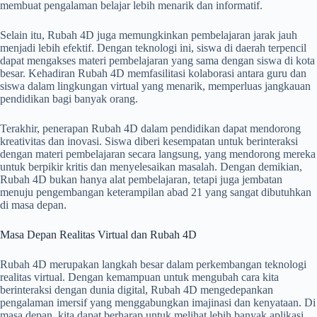
membuat pengalaman belajar lebih menarik dan informatif.
Selain itu, Rubah 4D juga memungkinkan pembelajaran jarak jauh
menjadi lebih efektif. Dengan teknologi ini, siswa di daerah terpencil
dapat mengakses materi pembelajaran yang sama dengan siswa di kota
besar. Kehadiran Rubah 4D memfasilitasi kolaborasi antara guru dan
siswa dalam lingkungan virtual yang menarik, memperluas jangkauan
pendidikan bagi banyak orang.
Terakhir, penerapan Rubah 4D dalam pendidikan dapat mendorong
kreativitas dan inovasi. Siswa diberi kesempatan untuk berinteraksi
dengan materi pembelajaran secara langsung, yang mendorong mereka
untuk berpikir kritis dan menyelesaikan masalah. Dengan demikian,
Rubah 4D bukan hanya alat pembelajaran, tetapi juga jembatan
menuju pengembangan keterampilan abad 21 yang sangat dibutuhkan
di masa depan.
Masa Depan Realitas Virtual dan Rubah 4D
Rubah 4D merupakan langkah besar dalam perkembangan teknologi
realitas virtual. Dengan kemampuan untuk mengubah cara kita
berinteraksi dengan dunia digital, Rubah 4D mengedepankan
pengalaman imersif yang menggabungkan imajinasi dan kenyataan. Di
masa depan, kita dapat berharap untuk melihat lebih banyak aplikasi