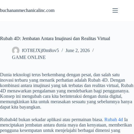
Skip
to
buchananmechanicalinc.com
content
Rubah 4D: Jembatan Antara Imajinasi dan Realitas Virtual
fOT8EJXjf0m8ov5
June 2, 2026
GAME ONLINE
Dunia teknologi terus berkembang dengan pesat, dan salah satu
inovasi terbaru yang menarik perhatian adalah Rubah 4D. Dengan
kombinasi antara imajinasi yang tak terbatas dan realitas virtual, Rubah
4D menawarkan pengalaman yang mendebarkan bagi penggunanya.
Konsep ini mengubah cara kita berinteraksi dengan dunia digital,
memungkinkan kita untuk merasakan sesuatu yang sebelumnya hanya
dapat kita bayangkan.
Rubah4d bukan sekadar aplikasi atau permainan biasa.
Rubah 4d
Ia
menciptakan jembatan antara dunia maya dan kenyataan, memberikan
pengguna kesempatan untuk menjelajahi berbagai dimensi yang