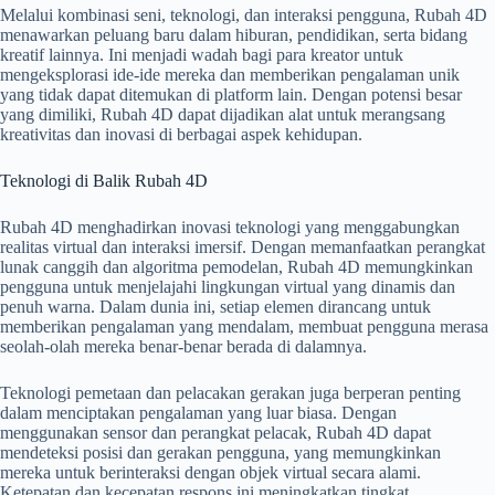
Melalui kombinasi seni, teknologi, dan interaksi pengguna, Rubah 4D
menawarkan peluang baru dalam hiburan, pendidikan, serta bidang
kreatif lainnya. Ini menjadi wadah bagi para kreator untuk
mengeksplorasi ide-ide mereka dan memberikan pengalaman unik
yang tidak dapat ditemukan di platform lain. Dengan potensi besar
yang dimiliki, Rubah 4D dapat dijadikan alat untuk merangsang
kreativitas dan inovasi di berbagai aspek kehidupan.
Teknologi di Balik Rubah 4D
Rubah 4D menghadirkan inovasi teknologi yang menggabungkan
realitas virtual dan interaksi imersif. Dengan memanfaatkan perangkat
lunak canggih dan algoritma pemodelan, Rubah 4D memungkinkan
pengguna untuk menjelajahi lingkungan virtual yang dinamis dan
penuh warna. Dalam dunia ini, setiap elemen dirancang untuk
memberikan pengalaman yang mendalam, membuat pengguna merasa
seolah-olah mereka benar-benar berada di dalamnya.
Teknologi pemetaan dan pelacakan gerakan juga berperan penting
dalam menciptakan pengalaman yang luar biasa. Dengan
menggunakan sensor dan perangkat pelacak, Rubah 4D dapat
mendeteksi posisi dan gerakan pengguna, yang memungkinkan
mereka untuk berinteraksi dengan objek virtual secara alami.
Ketepatan dan kecepatan respons ini meningkatkan tingkat