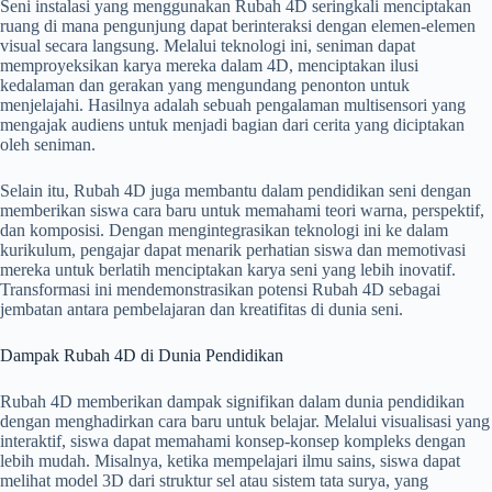
Seni instalasi yang menggunakan Rubah 4D seringkali menciptakan
ruang di mana pengunjung dapat berinteraksi dengan elemen-elemen
visual secara langsung. Melalui teknologi ini, seniman dapat
memproyeksikan karya mereka dalam 4D, menciptakan ilusi
kedalaman dan gerakan yang mengundang penonton untuk
menjelajahi. Hasilnya adalah sebuah pengalaman multisensori yang
mengajak audiens untuk menjadi bagian dari cerita yang diciptakan
oleh seniman.
Selain itu, Rubah 4D juga membantu dalam pendidikan seni dengan
memberikan siswa cara baru untuk memahami teori warna, perspektif,
dan komposisi. Dengan mengintegrasikan teknologi ini ke dalam
kurikulum, pengajar dapat menarik perhatian siswa dan memotivasi
mereka untuk berlatih menciptakan karya seni yang lebih inovatif.
Transformasi ini mendemonstrasikan potensi Rubah 4D sebagai
jembatan antara pembelajaran dan kreatifitas di dunia seni.
Dampak Rubah 4D di Dunia Pendidikan
Rubah 4D memberikan dampak signifikan dalam dunia pendidikan
dengan menghadirkan cara baru untuk belajar. Melalui visualisasi yang
interaktif, siswa dapat memahami konsep-konsep kompleks dengan
lebih mudah. Misalnya, ketika mempelajari ilmu sains, siswa dapat
melihat model 3D dari struktur sel atau sistem tata surya, yang