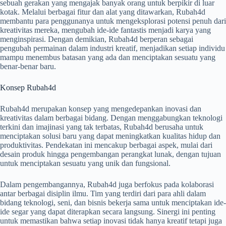
sebuah gerakan yang mengajak banyak orang untuk berpikir di luar
kotak. Melalui berbagai fitur dan alat yang ditawarkan, Rubah4d
membantu para penggunanya untuk mengeksplorasi potensi penuh dari
kreativitas mereka, mengubah ide-ide fantastis menjadi karya yang
menginspirasi. Dengan demikian, Rubah4d berperan sebagai
pengubah permainan dalam industri kreatif, menjadikan setiap individu
mampu menembus batasan yang ada dan menciptakan sesuatu yang
benar-benar baru.
Konsep Rubah4d
Rubah4d merupakan konsep yang mengedepankan inovasi dan
kreativitas dalam berbagai bidang. Dengan menggabungkan teknologi
terkini dan imajinasi yang tak terbatas, Rubah4d berusaha untuk
menciptakan solusi baru yang dapat meningkatkan kualitas hidup dan
produktivitas. Pendekatan ini mencakup berbagai aspek, mulai dari
desain produk hingga pengembangan perangkat lunak, dengan tujuan
untuk menciptakan sesuatu yang unik dan fungsional.
Dalam pengembangannya, Rubah4d juga berfokus pada kolaborasi
antar berbagai disiplin ilmu. Tim yang terdiri dari para ahli dalam
bidang teknologi, seni, dan bisnis bekerja sama untuk menciptakan ide-
ide segar yang dapat diterapkan secara langsung. Sinergi ini penting
untuk memastikan bahwa setiap inovasi tidak hanya kreatif tetapi juga