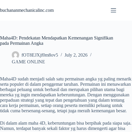
Skip
to
buchananmechanicalinc.com
content
Maha4D: Pendekatan Mendapatkan Kemenangan Signifikan
pada Permainan Angka
fOT8EJXjf0m8ov5
July 2, 2026
GAME ONLINE
Maha4D sudah menjadi salah satu permainan angka yg paling menarik
serta populer di dalam penggemar taruhan. Permainan ini menawarkan
berbagai peluang untuk berhasil dan merupakan pilihan utama bagi
mereka yg ingin mendapatkan keberuntungan. Dengan menggunakan
perpaduan strategi yang tepat dan pengetahuan yang dalam tentang
cara kerja permainan, setiap orang peserta memiliki peluang untuk
tidak cuma bersenang-senang, tetapi juga meraih kemenangan besar.
Di dalam alam maha 4D, keberuntungan bisa berpihak pada siapa saja.
Namun, terdapat banyak sekali faktor yg harus dimengerti agar bisa