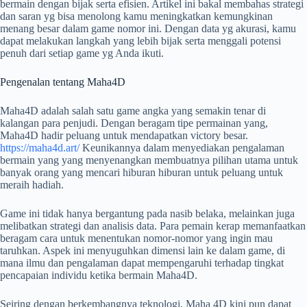
bermain dengan bijak serta efisien. Artikel ini bakal membahas strategi
dan saran yg bisa menolong kamu meningkatkan kemungkinan
menang besar dalam game nomor ini. Dengan data yg akurasi, kamu
dapat melakukan langkah yang lebih bijak serta menggali potensi
penuh dari setiap game yg Anda ikuti.
Pengenalan tentang Maha4D
Maha4D adalah salah satu game angka yang semakin tenar di
kalangan para penjudi. Dengan beragam tipe permainan yang,
Maha4D hadir peluang untuk mendapatkan victory besar.
https://maha4d.art/
Keunikannya dalam menyediakan pengalaman
bermain yang yang menyenangkan membuatnya pilihan utama untuk
banyak orang yang mencari hiburan hiburan untuk peluang untuk
meraih hadiah.
Game ini tidak hanya bergantung pada nasib belaka, melainkan juga
melibatkan strategi dan analisis data. Para pemain kerap memanfaatkan
beragam cara untuk menentukan nomor-nomor yang ingin mau
taruhkan. Aspek ini menyuguhkan dimensi lain ke dalam game, di
mana ilmu dan pengalaman dapat mempengaruhi terhadap tingkat
pencapaian individu ketika bermain Maha4D.
Seiring dengan berkembangnya teknologi, Maha 4D kini pun dapat