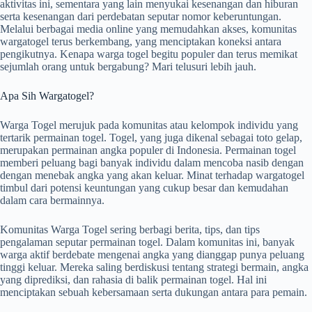
aktivitas ini, sementara yang lain menyukai kesenangan dan hiburan
serta kesenangan dari perdebatan seputar nomor keberuntungan.
Melalui berbagai media online yang memudahkan akses, komunitas
wargatogel terus berkembang, yang menciptakan koneksi antara
pengikutnya. Kenapa warga togel begitu populer dan terus memikat
sejumlah orang untuk bergabung? Mari telusuri lebih jauh.
Apa Sih Wargatogel?
Warga Togel merujuk pada komunitas atau kelompok individu yang
tertarik permainan togel. Togel, yang juga dikenal sebagai toto gelap,
merupakan permainan angka populer di Indonesia. Permainan togel
memberi peluang bagi banyak individu dalam mencoba nasib dengan
dengan menebak angka yang akan keluar. Minat terhadap wargatogel
timbul dari potensi keuntungan yang cukup besar dan kemudahan
dalam cara bermainnya.
Komunitas Warga Togel sering berbagi berita, tips, dan tips
pengalaman seputar permainan togel. Dalam komunitas ini, banyak
warga aktif berdebate mengenai angka yang dianggap punya peluang
tinggi keluar. Mereka saling berdiskusi tentang strategi bermain, angka
yang diprediksi, dan rahasia di balik permainan togel. Hal ini
menciptakan sebuah kebersamaan serta dukungan antara para pemain.