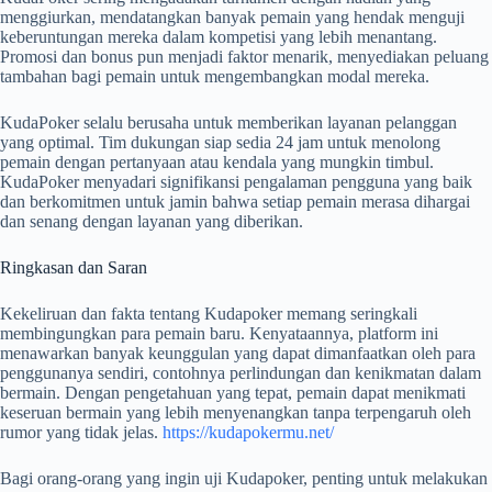
menggiurkan, mendatangkan banyak pemain yang hendak menguji
keberuntungan mereka dalam kompetisi yang lebih menantang.
Promosi dan bonus pun menjadi faktor menarik, menyediakan peluang
tambahan bagi pemain untuk mengembangkan modal mereka.
KudaPoker selalu berusaha untuk memberikan layanan pelanggan
yang optimal. Tim dukungan siap sedia 24 jam untuk menolong
pemain dengan pertanyaan atau kendala yang mungkin timbul.
KudaPoker menyadari signifikansi pengalaman pengguna yang baik
dan berkomitmen untuk jamin bahwa setiap pemain merasa dihargai
dan senang dengan layanan yang diberikan.
Ringkasan dan Saran
Kekeliruan dan fakta tentang Kudapoker memang seringkali
membingungkan para pemain baru. Kenyataannya, platform ini
menawarkan banyak keunggulan yang dapat dimanfaatkan oleh para
penggunanya sendiri, contohnya perlindungan dan kenikmatan dalam
bermain. Dengan pengetahuan yang tepat, pemain dapat menikmati
keseruan bermain yang lebih menyenangkan tanpa terpengaruh oleh
rumor yang tidak jelas.
https://kudapokermu.net/
Bagi orang-orang yang ingin uji Kudapoker, penting untuk melakukan