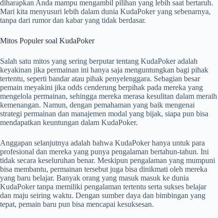
diharapkan Anda mampu mengambil pilihan yang lebih saat bertaruh.
Mari kita menyusuri lebih dalam dunia KudaPoker yang sebenarnya,
tanpa dari rumor dan kabar yang tidak berdasar.
Mitos Populer soal KudaPoker
Salah satu mitos yang sering berputar tentang KudaPoker adalah
keyakinan jika permainan ini hanya saja menguntungkan bagi pihak
tertentu, seperti bandar atau pihak penyelenggara. Sebagian besar
pemain meyakini jika odds cenderung berpihak pada mereka yang
mengelola permainan, sehingga mereka merasa kesulitan dalam meraih
kemenangan. Namun, dengan pemahaman yang baik mengenai
strategi permainan dan manajemen modal yang bijak, siapa pun bisa
mendapatkan keuntungan dalam KudaPoker.
Anggapan selanjutnya adalah bahwa KudaPoker hanya untuk para
profesional dan mereka yang punya pengalaman bertahun-tahun. Ini
tidak secara keseluruhan benar. Meskipun pengalaman yang mumpuni
bisa membantu, permainan tersebut juga bisa dinikmati oleh mereka
yang baru belajar. Banyak orang yang masuk masuk ke dunia
KudaPoker tanpa memiliki pengalaman tertentu serta sukses belajar
dan maju seiring waktu. Dengan sumber daya dan bimbingan yang
tepat, pemain baru pun bisa mencapai kesuksesan.