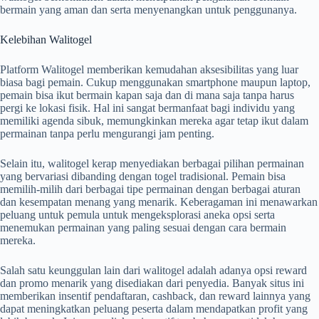
bermain yang aman dan serta menyenangkan untuk penggunanya.
Kelebihan Walitogel
Platform Walitogel memberikan kemudahan aksesibilitas yang luar
biasa bagi pemain. Cukup menggunakan smartphone maupun laptop,
pemain bisa ikut bermain kapan saja dan di mana saja tanpa harus
pergi ke lokasi fisik. Hal ini sangat bermanfaat bagi individu yang
memiliki agenda sibuk, memungkinkan mereka agar tetap ikut dalam
permainan tanpa perlu mengurangi jam penting.
Selain itu, walitogel kerap menyediakan berbagai pilihan permainan
yang bervariasi dibanding dengan togel tradisional. Pemain bisa
memilih-milih dari berbagai tipe permainan dengan berbagai aturan
dan kesempatan menang yang menarik. Keberagaman ini menawarkan
peluang untuk pemula untuk mengeksplorasi aneka opsi serta
menemukan permainan yang paling sesuai dengan cara bermain
mereka.
Salah satu keunggulan lain dari walitogel adalah adanya opsi reward
dan promo menarik yang disediakan dari penyedia. Banyak situs ini
memberikan insentif pendaftaran, cashback, dan reward lainnya yang
dapat meningkatkan peluang peserta dalam mendapatkan profit yang