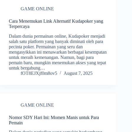
GAME ONLINE
Cara Menemukan Link Alternatif Kudapoker yang
Terpercaya
Dalam dunia permainan online, Kudapoker menjadi
salah satu platform yang banyak diminati oleh para
pecinta poker. Permainan yang seru dan
mengasyikkan ini menawarkan berbagai kesempatan
untuk meraih kemenangan. Namun, bagi para
pemain baru, mungkin menemukan akses yang tepat
untuk bergabung…
fOT8EJXjf0m8ov5
August 7, 2025
GAME ONLINE
Nomor SDY Hari Ini: Momen Manis untuk Para
Pemain