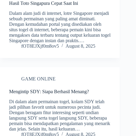
Hasil Toto Singapura Cepat Saat Ini
Dalam alam judi di internet, lotre Singapore menjadi
sebuah permainan yang paling amat diminati.
Dengan kemudahan portal yang disediakan oleh
situs togel di internet, beberapa pemain kini bisa
mengakses data terbaru tentang output keluaran togel
Singapore dengan instan dan praktis.…
fOT8EJXjf0m8ov5
August 8, 2025
GAME ONLINE
Mengintip SDY: Siapa Berhasil Menang?
Di dalam alam permainan togel, kolam SDY telah
jadi pilihan favorit untuk numerous pecinta judi.
Dengan beragam fitur interesing seperti undian
langsung SDY serta togel langsung SDY, beberapa
pemain bisa mendapatkan pengalaman yang menarik
dan jelas. Selain itu, hasil keluaran…
fOT8EJXjf0m8ov5
August 8, 2025