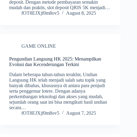
deposit. Dengan metode pembayaran semakin
mudah dan praktis, slot deposit QRIS 5K menjadi…
fOT8EJXjf0m8ov5
August 8, 2025
GAME ONLINE
Pengundian Langsung HK 2025: Menampilkan
Evolusi dan Kecenderungan Terkini
Dalam beberapa tahun-tahun terakhir, Undian
Langsung HK telah menjadi salah satu topik yang
banyak dibahas, khususnya di antara para penjudi
serta penggemar lotere. Dengan adanya
perkembangan teknologi dan akses yang mudah,
sejumlah orang saat ini bisa mengikuti hasil undian
secara…
fOT8EJXjf0m8ov5
August 7, 2025