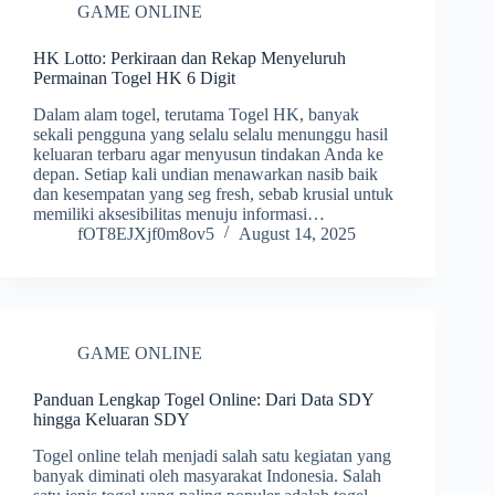
GAME ONLINE
HK Lotto: Perkiraan dan Rekap Menyeluruh
Permainan Togel HK 6 Digit
Dalam alam togel, terutama Togel HK, banyak
sekali pengguna yang selalu selalu menunggu hasil
keluaran terbaru agar menyusun tindakan Anda ke
depan. Setiap kali undian menawarkan nasib baik
dan kesempatan yang seg fresh, sebab krusial untuk
memiliki aksesibilitas menuju informasi…
fOT8EJXjf0m8ov5
August 14, 2025
GAME ONLINE
Panduan Lengkap Togel Online: Dari Data SDY
hingga Keluaran SDY
Togel online telah menjadi salah satu kegiatan yang
banyak diminati oleh masyarakat Indonesia. Salah