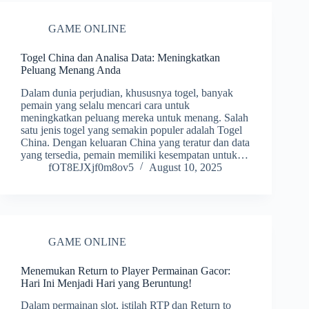
GAME ONLINE
Togel China dan Analisa Data: Meningkatkan
Peluang Menang Anda
Dalam dunia perjudian, khususnya togel, banyak
pemain yang selalu mencari cara untuk
meningkatkan peluang mereka untuk menang. Salah
satu jenis togel yang semakin populer adalah Togel
China. Dengan keluaran China yang teratur dan data
yang tersedia, pemain memiliki kesempatan untuk…
fOT8EJXjf0m8ov5
August 10, 2025
GAME ONLINE
Menemukan Return to Player Permainan Gacor:
Hari Ini Menjadi Hari yang Beruntung!
Dalam permainan slot, istilah RTP dan Return to