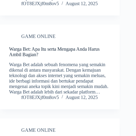
fOT8EJXjf0m8ov5
August 12, 2025
GAME ONLINE
Warga Bet: Apa Itu serta Mengapa Anda Harus
Ambil Bagian?
Warga Bet adalah sebuah fenomena yang semakin
dikenal di antara masyarakat. Dengan kemajuan
teknologi dan akses internet yang semakin meluas,
ide berbagi informasi dan bertukar pendapat
mengenai aneka topik kini menjadi semakin mudah.
Warga Bet adalah lebih dari sekadar platform…
fOT8EJXjf0m8ov5
August 12, 2025
GAME ONLINE