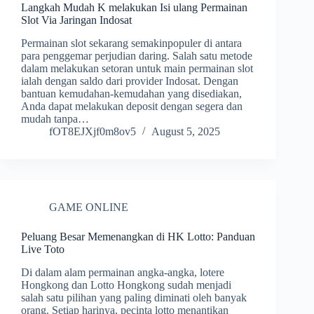
Langkah Mudah K melakukan Isi ulang Permainan
Slot Via Jaringan Indosat
Permainan slot sekarang semakinpopuler di antara
para penggemar perjudian daring. Salah satu metode
dalam melakukan setoran untuk main permainan slot
ialah dengan saldo dari provider Indosat. Dengan
bantuan kemudahan-kemudahan yang disediakan,
Anda dapat melakukan deposit dengan segera dan
mudah tanpa…
fOT8EJXjf0m8ov5
August 5, 2025
GAME ONLINE
Peluang Besar Memenangkan di HK Lotto: Panduan
Live Toto
Di dalam alam permainan angka-angka, lotere
Hongkong dan Lotto Hongkong sudah menjadi
salah satu pilihan yang paling diminati oleh banyak
orang. Setiap harinya, pecinta lotto menantikan