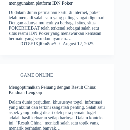
menggunakan platform IDN Poker
Di dalam dunia permainan kartu di internet, poker
telah menjadi salah satu yang paling sangat digemari.
Dengan adanya munculnya berbagai situs, situs
POKERHEBAT telah terkenal sebagai salah satu
situs resmi IDN Poker yang menawarkan kemasan
bermain yang seru dan nyaman.…
fOT8EJXjf0m8ov5
August 12, 2025
GAME ONLINE
Mengoptimalkan Peluang dengan Result China:
Panduan Lengkap
Dalam dunia perjudian, khususnya togel, informasi
yang akurat dan terkini sangatlah penting. Salah satu
aspek yang paling dicari oleh para pemain togel
adalah hasil keluaran setiap harinya. Dalam konteks
ini, "Result China" menjadi salah satu topik yang
menarik perhatian banyak…