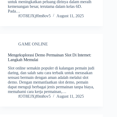
untuk meningkatkan peluang dirinya dalam meraih
kemenangan besar, terutama dalam kelas 6D.
Pada…
fOT8EJXjf0m8ov5
August 11, 2025
GAME ONLINE
Mengeksplorasi Demo Permainan Slot Di Internet:
Langkah Memulai
Slot online semakin populer di kalangan pemain judi
daring, dan salah satu cara terbaik untuk merasakan
sensasi bermain dengan aman adalah melalui slot
demo. Dengan memanfaatkan slot demo, pemain
dapat menguji berbagai jenis permainan tanpa biaya,
memahami cara kerja permainan,…
fOT8EJXjf0m8ov5
August 11, 2025