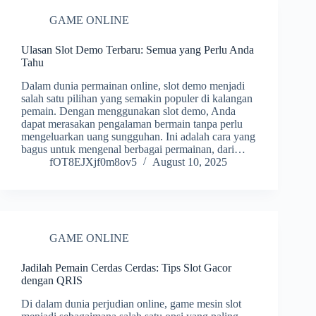
GAME ONLINE
Ulasan Slot Demo Terbaru: Semua yang Perlu Anda
Tahu
Dalam dunia permainan online, slot demo menjadi
salah satu pilihan yang semakin populer di kalangan
pemain. Dengan menggunakan slot demo, Anda
dapat merasakan pengalaman bermain tanpa perlu
mengeluarkan uang sungguhan. Ini adalah cara yang
bagus untuk mengenal berbagai permainan, dari…
fOT8EJXjf0m8ov5
August 10, 2025
GAME ONLINE
Jadilah Pemain Cerdas Cerdas: Tips Slot Gacor
dengan QRIS
Di dalam dunia perjudian online, game mesin slot