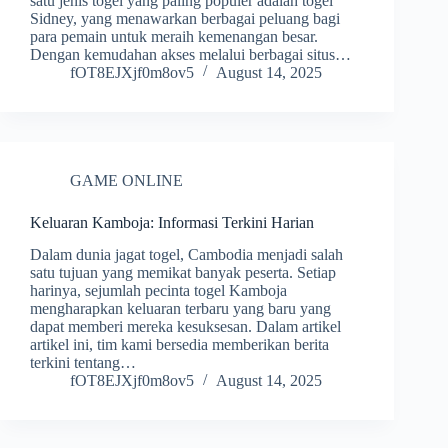
satu jenis togel yang paling populer adalah togel
Sidney, yang menawarkan berbagai peluang bagi
para pemain untuk meraih kemenangan besar.
Dengan kemudahan akses melalui berbagai situs…
fOT8EJXjf0m8ov5
August 14, 2025
GAME ONLINE
Keluaran Kamboja: Informasi Terkini Harian
Dalam dunia jagat togel, Cambodia menjadi salah
satu tujuan yang memikat banyak peserta. Setiap
harinya, sejumlah pecinta togel Kamboja
mengharapkan keluaran terbaru yang baru yang
dapat memberi mereka kesuksesan. Dalam artikel
artikel ini, tim kami bersedia memberikan berita
terkini tentang…
fOT8EJXjf0m8ov5
August 14, 2025