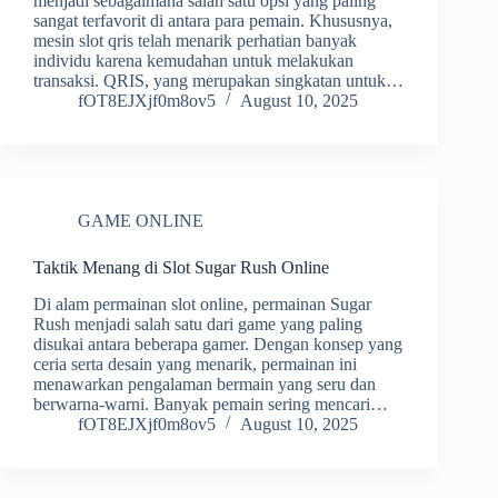
menjadi sebagaimana salah satu opsi yang paling
sangat terfavorit di antara para pemain. Khususnya,
mesin slot qris telah menarik perhatian banyak
individu karena kemudahan untuk melakukan
transaksi. QRIS, yang merupakan singkatan untuk…
fOT8EJXjf0m8ov5
August 10, 2025
GAME ONLINE
Taktik Menang di Slot Sugar Rush Online
Di alam permainan slot online, permainan Sugar
Rush menjadi salah satu dari game yang paling
disukai antara beberapa gamer. Dengan konsep yang
ceria serta desain yang menarik, permainan ini
menawarkan pengalaman bermain yang seru dan
berwarna-warni. Banyak pemain sering mencari…
fOT8EJXjf0m8ov5
August 10, 2025