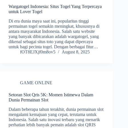
Wargatogel Indonesia: Situs Togel Yang Terpercaya
untuk Lover Togel
Di era dunia maya saat ini, popularitas tinggi
permainan togel semakin meningkat, khususnya di
antara masyarakat Indonesia. Salah satu website
yang banyak dibicarakan adalah wargatogel, yang
dikenal sebagai situs toto yang dapat dipercaya
untuk bagi pecinta togel. Dengan berbagai fitur…
fOT8EJXjf0m8ov5
August 8, 2025
GAME ONLINE
Setoran Slot Qris 5K: Momen Istimewa Dalam
Dunia Permainan Slot
Dalam beberapa tahun terakhir, dunia permainan slot
mengalami kemajuan yang cepat, terutama untuk
Indonesia. Salah satu inovasi terbaru yang menarik
perhatian lebih banyak pemain adalah slot QRIS