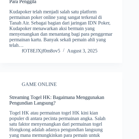
Para Penggila
Kudapoker telah menjadi salah satu platform
permainan poker online yang sangat terkenal di
Tanah Air. Sebagai bagian dari jaringan IDN Poker,
Kudapoker menawarkan aksi bermain yang
menyenangkan dan menantang bagi para penggemar
permainan kartu. Banyak sekali pemain ahli yang
telah…
fOT8EJXjf0m8ov5
August 3, 2025
GAME ONLINE
Streaming Togel HK: Bagaimana Menggunakan
Pengundian Langsung?
Togel HK atau permainan togel HK kini kian
populer di antara pecinta permainan angka. Salah
satu faktor menyenangkan dari permainan togel
Hongkong adalah adanya pengundian langsung
yang mana memungkinkan para pemain untuk